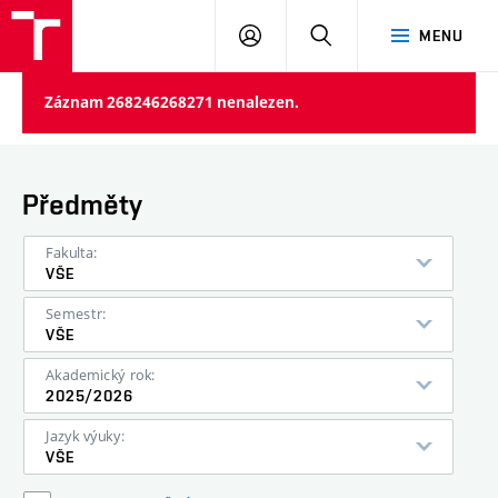
VUT
PŘIHLÁSIT
HLEDAT
MENU
SE
Záznam 268246268271 nenalezen.
Předměty
Fakulta:
VŠE
Semestr:
VŠE
Akademický rok:
2025/2026
Jazyk výuky:
VŠE