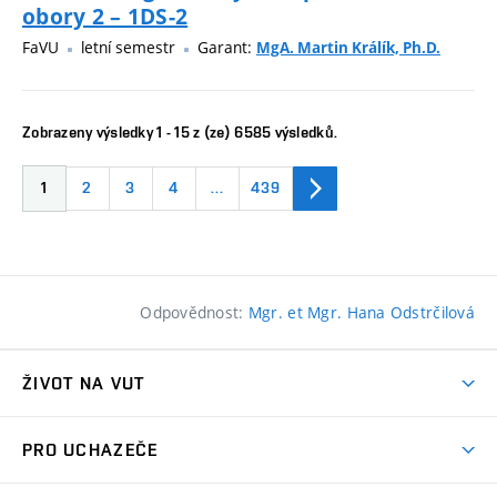
obory 2 – 1DS-2
FaVU
letní semestr
Garant:
MgA. Martin Králík, Ph.D.
Zobrazeny výsledky 1 - 15 z (ze) 6585 výsledků.
1
2
3
4
…
439
Odpovědnost:
Mgr. et Mgr. Hana Odstrčilová
ŽIVOT NA VUT
Atmosféra VUT
PRO UCHAZEČE
Prostory školy
Proč na VUT