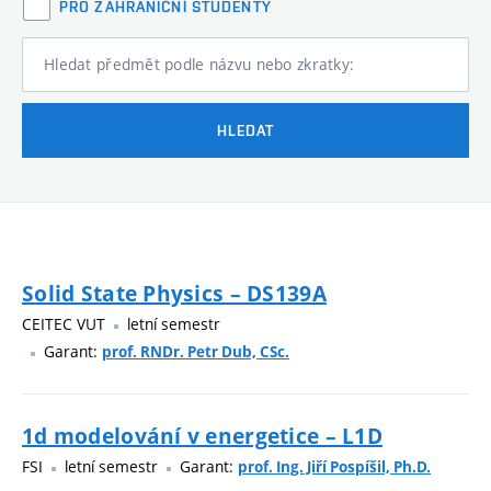
PRO ZAHRANIČNÍ STUDENTY
Hledat předmět podle názvu nebo zkratky:
HLEDAT
Solid State Physics – DS139A
CEITEC VUT
letní semestr
Garant:
prof. RNDr. Petr Dub, CSc.
1d modelování v energetice – L1D
FSI
letní semestr
Garant:
prof. Ing. Jiří Pospíšil, Ph.D.