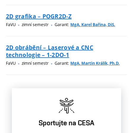
2D grafika – POGR2D-Z
FaVU
zimní semestr
Garant:
MgA. Karel Bařina, DiS.
2D obrábění – Laserové a CNC
technologie – 1-2DO-1
FaVU
zimní semestr
Garant:
MgA. Martin Králík, Ph.D.
Sportujte na CESA