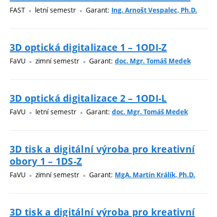
FAST
letní semestr
Garant:
Ing. Arnošt Vespalec, Ph.D.
3D optická digitalizace 1 – 1ODI-Z
FaVU
zimní semestr
Garant:
doc. Mgr. Tomáš Medek
3D optická digitalizace 2 – 1ODI-L
FaVU
letní semestr
Garant:
doc. Mgr. Tomáš Medek
3D tisk a digitální výroba pro kreativní
obory 1 – 1DS-Z
FaVU
zimní semestr
Garant:
MgA. Martin Králík, Ph.D.
3D tisk a digitální výroba pro kreativní