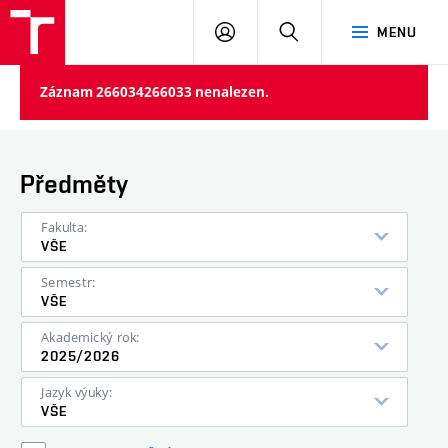
VUT
PŘIHLÁSIT
HLEDAT
MENU
SE
Záznam 266034266033 nenalezen.
Předměty
Fakulta:
VŠE
Semestr:
VŠE
Akademický rok:
2025/2026
Jazyk výuky:
VŠE