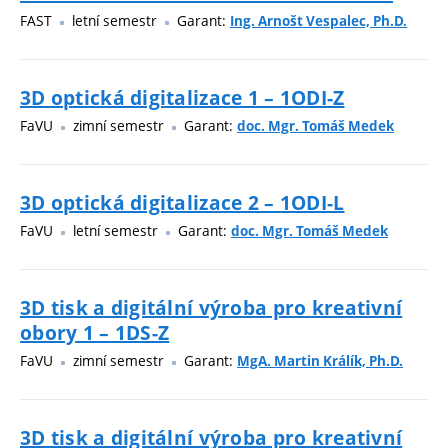
FAST
letní semestr
Garant:
Ing. Arnošt Vespalec, Ph.D.
3D optická digitalizace 1 – 1ODI-Z
FaVU
zimní semestr
Garant:
doc. Mgr. Tomáš Medek
3D optická digitalizace 2 – 1ODI-L
FaVU
letní semestr
Garant:
doc. Mgr. Tomáš Medek
3D tisk a digitální výroba pro kreativní
obory 1 – 1DS-Z
FaVU
zimní semestr
Garant:
MgA. Martin Králík, Ph.D.
3D tisk a digitální výroba pro kreativní