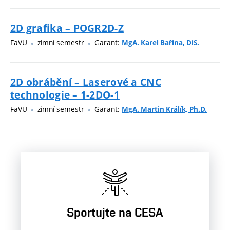
2D grafika – POGR2D-Z
FaVU
zimní semestr
Garant:
MgA. Karel Bařina, DiS.
2D obrábění – Laserové a CNC
technologie – 1-2DO-1
FaVU
zimní semestr
Garant:
MgA. Martin Králík, Ph.D.
Sportujte na CESA