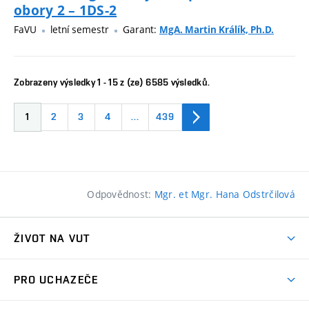
obory 2 – 1DS-2
FaVU
letní semestr
Garant:
MgA. Martin Králík, Ph.D.
Zobrazeny výsledky 1 - 15 z (ze) 6585 výsledků.
1
2
3
4
…
439
Odpovědnost:
Mgr. et Mgr. Hana Odstrčilová
ŽIVOT NA VUT
Atmosféra VUT
PRO UCHAZEČE
Prostory školy
Proč na VUT