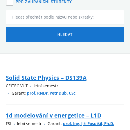
PRO ZAHRANIČNÍ STUDENTY
Hledat předmět podle názvu nebo zkratky:
HLEDAT
Solid State Physics – DS139A
CEITEC VUT
letní semestr
Garant:
prof. RNDr. Petr Dub, CSc.
1d modelování v energetice – L1D
FSI
letní semestr
Garant:
prof. Ing. Jiří Pospíšil, Ph.D.