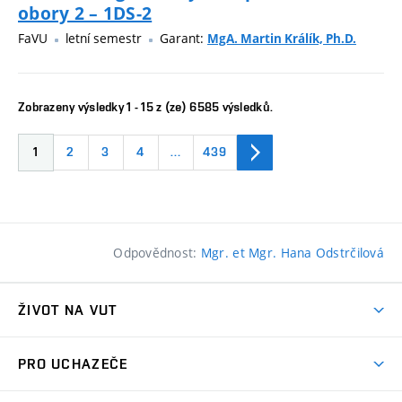
obory 2 – 1DS-2
FaVU
letní semestr
Garant:
MgA. Martin Králík, Ph.D.
Zobrazeny výsledky 1 - 15 z (ze) 6585 výsledků.
1
2
3
4
…
439
Odpovědnost:
Mgr. et Mgr. Hana Odstrčilová
ŽIVOT NA VUT
Atmosféra VUT
PRO UCHAZEČE
Prostory školy
Proč na VUT