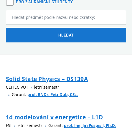
PRO ZAHRANIČNÍ STUDENTY
Hledat předmět podle názvu nebo zkratky:
HLEDAT
Solid State Physics – DS139A
CEITEC VUT
letní semestr
Garant:
prof. RNDr. Petr Dub, CSc.
1d modelování v energetice – L1D
FSI
letní semestr
Garant:
prof. Ing. Jiří Pospíšil, Ph.D.