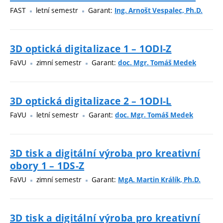
FAST
letní semestr
Garant:
Ing. Arnošt Vespalec, Ph.D.
3D optická digitalizace 1 – 1ODI-Z
FaVU
zimní semestr
Garant:
doc. Mgr. Tomáš Medek
3D optická digitalizace 2 – 1ODI-L
FaVU
letní semestr
Garant:
doc. Mgr. Tomáš Medek
3D tisk a digitální výroba pro kreativní
obory 1 – 1DS-Z
FaVU
zimní semestr
Garant:
MgA. Martin Králík, Ph.D.
3D tisk a digitální výroba pro kreativní