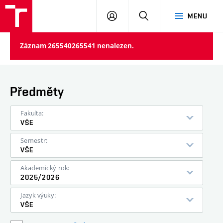
VUT
PŘIHLÁSIT
HLEDAT
MENU
SE
Záznam 265540265541 nenalezen.
Předměty
Fakulta:
VŠE
Semestr:
VŠE
Akademický rok:
2025/2026
Jazyk výuky:
VŠE