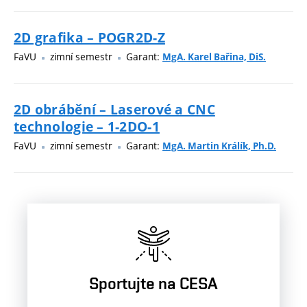
2D grafika – POGR2D-Z
FaVU
zimní semestr
Garant:
MgA. Karel Bařina, DiS.
2D obrábění – Laserové a CNC
technologie – 1-2DO-1
FaVU
zimní semestr
Garant:
MgA. Martin Králík, Ph.D.
Sportujte na CESA