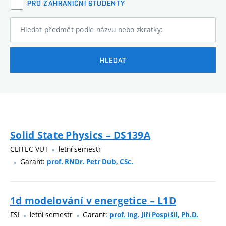
PRO ZAHRANIČNÍ STUDENTY
Hledat předmět podle názvu nebo zkratky:
HLEDAT
Solid State Physics – DS139A
CEITEC VUT
letní semestr
Garant:
prof. RNDr. Petr Dub, CSc.
1d modelování v energetice – L1D
FSI
letní semestr
Garant:
prof. Ing. Jiří Pospíšil, Ph.D.