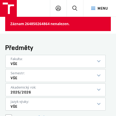
VUT
PŘIHLÁSIT
HLEDAT
MENU
SE
Záznam 264850264864 nenalezen.
Předměty
Fakulta:
VŠE
Semestr:
VŠE
Akademický rok:
2025/2026
Jazyk výuky:
VŠE