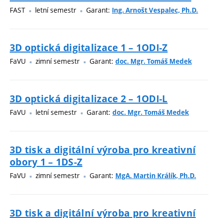
FAST
letní semestr
Garant:
Ing. Arnošt Vespalec, Ph.D.
3D optická digitalizace 1 – 1ODI-Z
FaVU
zimní semestr
Garant:
doc. Mgr. Tomáš Medek
3D optická digitalizace 2 – 1ODI-L
FaVU
letní semestr
Garant:
doc. Mgr. Tomáš Medek
3D tisk a digitální výroba pro kreativní
obory 1 – 1DS-Z
FaVU
zimní semestr
Garant:
MgA. Martin Králík, Ph.D.
3D tisk a digitální výroba pro kreativní