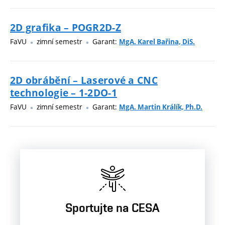
2D grafika – POGR2D-Z
FaVU
zimní semestr
Garant:
MgA. Karel Bařina, DiS.
2D obrábění – Laserové a CNC
technologie – 1-2DO-1
FaVU
zimní semestr
Garant:
MgA. Martin Králík, Ph.D.
Sportujte na CESA