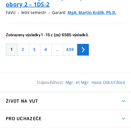
obory 2 – 1DS-2
FaVU
letní semestr
Garant:
MgA. Martin Králík, Ph.D.
Zobrazeny výsledky 1 - 15 z (ze) 6585 výsledků.
1
2
3
4
…
439
Odpovědnost:
Mgr. et Mgr. Hana Odstrčilová
ŽIVOT NA VUT
Atmosféra VUT
PRO UCHAZEČE
Prostory školy
Proč na VUT