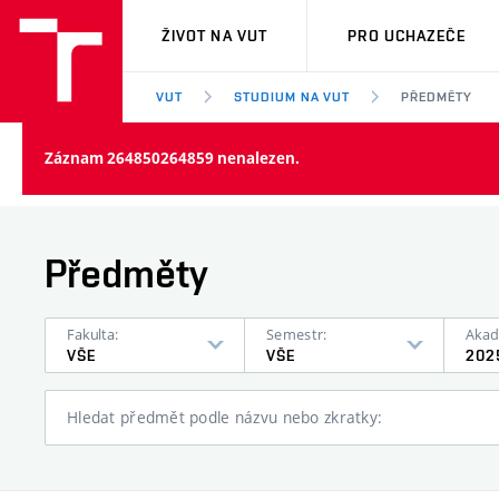
VUT
ŽIVOT NA VUT
PRO UCHAZEČE
VUT
STUDIUM NA VUT
PŘEDMĚTY
Záznam 264850264859 nenalezen.
Předměty
Fakulta:
Semestr:
Akad
VŠE
VŠE
202
Hledat předmět podle názvu nebo zkratky: