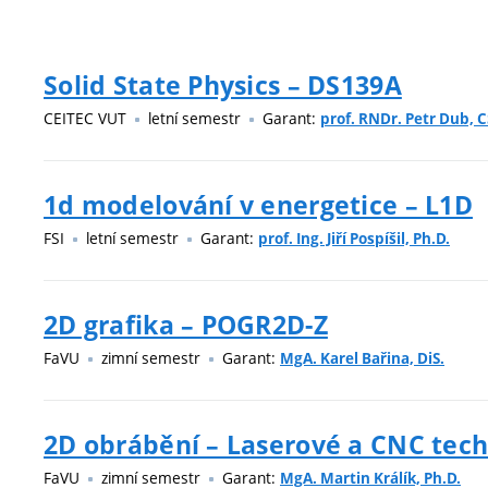
Solid State Physics – DS139A
CEITEC VUT
letní semestr
Garant:
prof. RNDr. Petr Dub, C
1d modelování v energetice – L1D
FSI
letní semestr
Garant:
prof. Ing. Jiří Pospíšil, Ph.D.
2D grafika – POGR2D-Z
FaVU
zimní semestr
Garant:
MgA. Karel Bařina, DiS.
2D obrábění – Laserové a CNC tech
FaVU
zimní semestr
Garant:
MgA. Martin Králík, Ph.D.