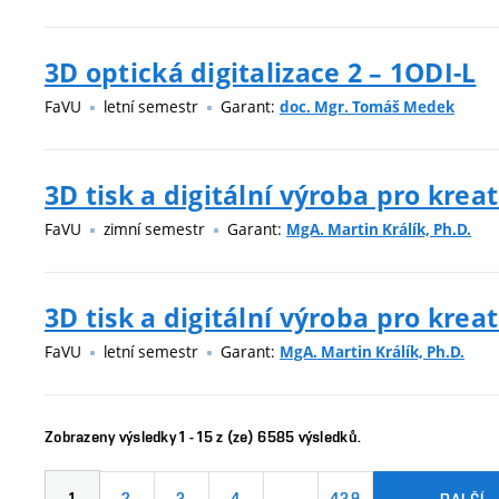
3D optická digitalizace 2 – 1ODI-L
FaVU
letní semestr
Garant:
doc. Mgr. Tomáš Medek
3D tisk a digitální výroba pro kreat
FaVU
zimní semestr
Garant:
MgA. Martin Králík, Ph.D.
3D tisk a digitální výroba pro kreat
FaVU
letní semestr
Garant:
MgA. Martin Králík, Ph.D.
Zobrazeny výsledky 1 - 15 z (ze) 6585 výsledků.
1
2
3
4
…
439
DALŠÍ