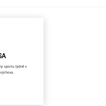
SA
ny sportu týdně v
 výchova.