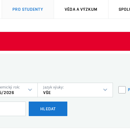
PRO STUDENTY
VĚDA A VÝZKUM
SPOL
emický rok:
Jazyk výuky:
5/2026
VŠE
HLEDAT