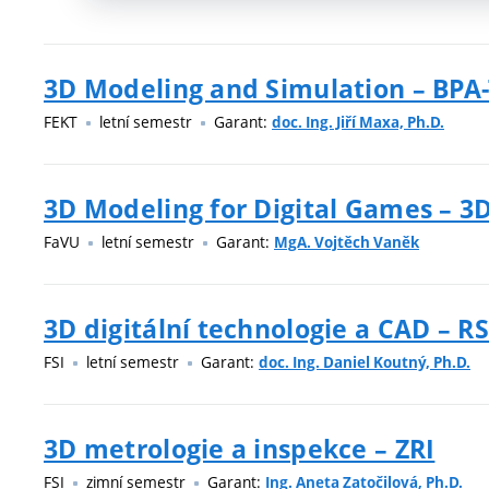
3D Modeling and Simulation – BP
FEKT
letní semestr
Garant:
doc. Ing. Jiří Maxa, Ph.D.
3D Modeling for Digital Games – 
FaVU
letní semestr
Garant:
MgA. Vojtěch Vaněk
3D digitální technologie a CAD – R
FSI
letní semestr
Garant:
doc. Ing. Daniel Koutný, Ph.D.
3D metrologie a inspekce – ZRI
FSI
zimní semestr
Garant:
Ing. Aneta Zatočilová, Ph.D.