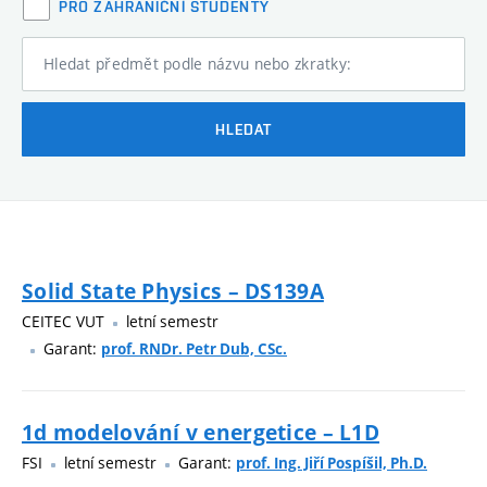
PRO ZAHRANIČNÍ STUDENTY
Hledat předmět podle názvu nebo zkratky:
HLEDAT
Solid State Physics – DS139A
CEITEC VUT
letní semestr
Garant:
prof. RNDr. Petr Dub, CSc.
1d modelování v energetice – L1D
FSI
letní semestr
Garant:
prof. Ing. Jiří Pospíšil, Ph.D.