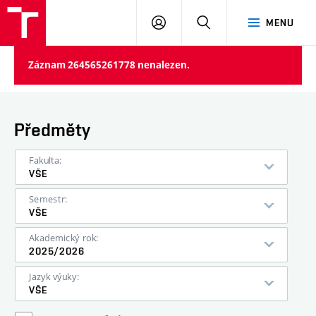
VUT
PŘIHLÁSIT
HLEDAT
MENU
SE
Záznam 264565261778 nenalezen.
Předměty
Fakulta:
VŠE
Semestr:
VŠE
Akademický rok:
2025/2026
Jazyk výuky:
VŠE