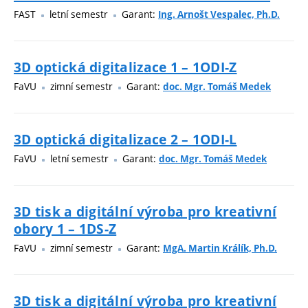
FAST
letní semestr
Garant:
Ing. Arnošt Vespalec, Ph.D.
3D optická digitalizace 1 – 1ODI-Z
FaVU
zimní semestr
Garant:
doc. Mgr. Tomáš Medek
3D optická digitalizace 2 – 1ODI-L
FaVU
letní semestr
Garant:
doc. Mgr. Tomáš Medek
3D tisk a digitální výroba pro kreativní
obory 1 – 1DS-Z
FaVU
zimní semestr
Garant:
MgA. Martin Králík, Ph.D.
3D tisk a digitální výroba pro kreativní