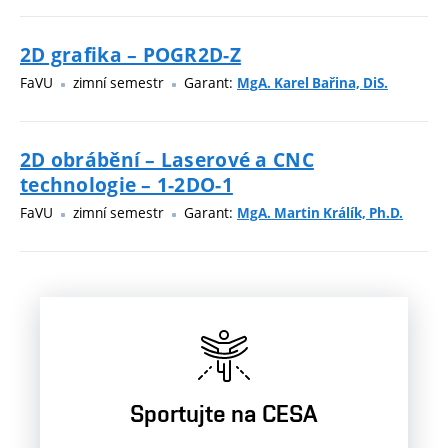
2D grafika – POGR2D-Z
FaVU
zimní semestr
Garant:
MgA. Karel Bařina, DiS.
2D obrábění – Laserové a CNC
technologie – 1-2DO-1
FaVU
zimní semestr
Garant:
MgA. Martin Králík, Ph.D.
Sportujte na CESA