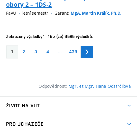
obory 2 – 1DS-2
FaVU
letní semestr
Garant:
MgA. Martin Králík, Ph.D.
Zobrazeny výsledky 1 - 15 z (ze) 6585 výsledků.
1
2
3
4
…
439
Odpovědnost:
Mgr. et Mgr. Hana Odstrčilová
ŽIVOT NA VUT
Atmosféra VUT
PRO UCHAZEČE
Prostory školy
Proč na VUT