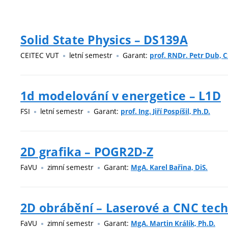
Solid State Physics – DS139A
CEITEC VUT
letní semestr
Garant:
prof. RNDr. Petr Dub, C
1d modelování v energetice – L1D
FSI
letní semestr
Garant:
prof. Ing. Jiří Pospíšil, Ph.D.
2D grafika – POGR2D-Z
FaVU
zimní semestr
Garant:
MgA. Karel Bařina, DiS.
2D obrábění – Laserové a CNC tech
FaVU
zimní semestr
Garant:
MgA. Martin Králík, Ph.D.