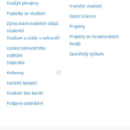
Studijní předpisy
Transfer znalostí
Poplatky za studium
Open Science
Zpracování osobních údajů
Projekty
studentů
Projekty ze strukturálních
Studium a stáže v zahraničí
fondů
Uznání zahraničního
Specifický výzkum
vzdělání
Stipendia
(externí
Knihovny
odkaz)
Sociální bezpečí
Studium bez bariér
Podpora podnikání