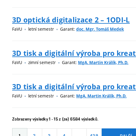
3D optická digitalizace 2 – 1ODI-L
FaVU
letní semestr
Garant:
doc. Mgr. Tomáš Medek
3D tisk a digitální výroba pro kreat
FaVU
zimní semestr
Garant:
MgA. Martin Králík, Ph.D.
3D tisk a digitální výroba pro kreat
FaVU
letní semestr
Garant:
MgA. Martin Králík, Ph.D.
Zobrazeny výsledky 1 - 15 z (ze) 6584 výsledků.
1
2
3
4
…
439
DALŠÍ