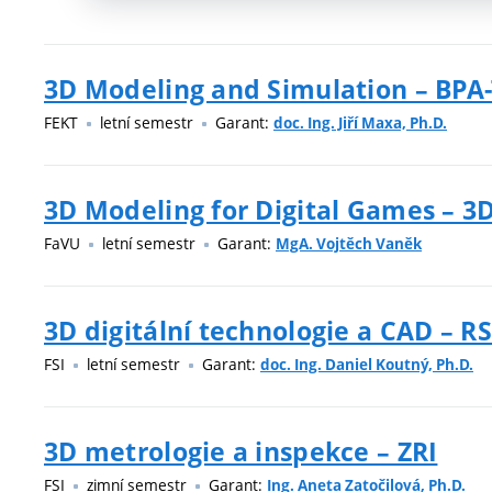
3D Modeling and Simulation – BP
FEKT
letní semestr
Garant:
doc. Ing. Jiří Maxa, Ph.D.
3D Modeling for Digital Games – 
FaVU
letní semestr
Garant:
MgA. Vojtěch Vaněk
3D digitální technologie a CAD – R
FSI
letní semestr
Garant:
doc. Ing. Daniel Koutný, Ph.D.
3D metrologie a inspekce – ZRI
FSI
zimní semestr
Garant:
Ing. Aneta Zatočilová, Ph.D.