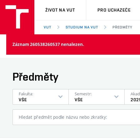
VUT
ŽIVOT NA VUT
PRO UCHAZEČE
VUT
STUDIUM NA VUT
PŘEDMĚTY
Záznam 260538260537 nenalezen.
Předměty
Fakulta:
Semestr:
Akad
VŠE
VŠE
202
Hledat předmět podle názvu nebo zkratky: