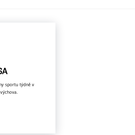
SA
ny sportu týdně v
 výchova.