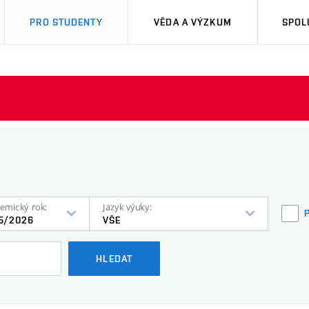
PRO STUDENTY
VĚDA A VÝZKUM
SPOL
emický rok:
Jazyk výuky:
5/2026
VŠE
HLEDAT