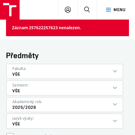
VUT
PŘIHLÁSIT
HLEDAT
MENU
SE
Záznam 257622257623 nenalezen.
Předměty
Fakulta:
VŠE
Semestr:
VŠE
Akademický rok:
2025/2026
Jazyk výuky:
VŠE