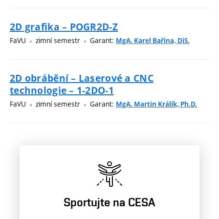
2D grafika – POGR2D-Z
FaVU
zimní semestr
Garant:
MgA. Karel Bařina, DiS.
2D obrábění – Laserové a CNC
technologie – 1-2DO-1
FaVU
zimní semestr
Garant:
MgA. Martin Králík, Ph.D.
Sportujte na CESA