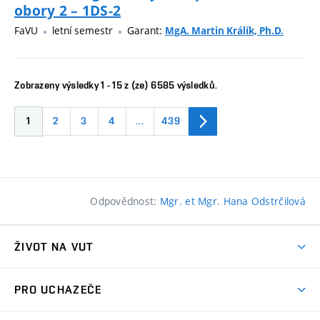
obory 2 – 1DS-2
FaVU
letní semestr
Garant:
MgA. Martin Králík, Ph.D.
Zobrazeny výsledky 1 - 15 z (ze) 6585 výsledků.
1
2
3
4
…
439
Odpovědnost:
Mgr. et Mgr. Hana Odstrčilová
ŽIVOT NA VUT
Atmosféra VUT
PRO UCHAZEČE
Prostory školy
Proč na VUT