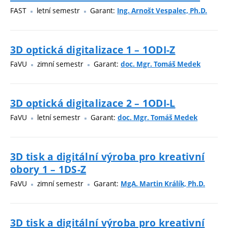
FAST
letní semestr
Garant:
Ing. Arnošt Vespalec, Ph.D.
3D optická digitalizace 1 – 1ODI-Z
FaVU
zimní semestr
Garant:
doc. Mgr. Tomáš Medek
3D optická digitalizace 2 – 1ODI-L
FaVU
letní semestr
Garant:
doc. Mgr. Tomáš Medek
3D tisk a digitální výroba pro kreativní
obory 1 – 1DS-Z
FaVU
zimní semestr
Garant:
MgA. Martin Králík, Ph.D.
3D tisk a digitální výroba pro kreativní