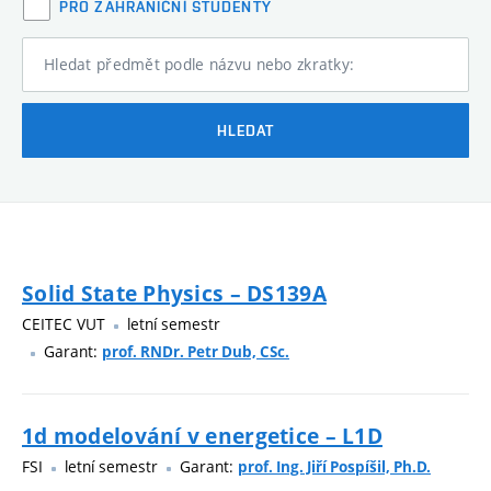
PRO ZAHRANIČNÍ STUDENTY
Hledat předmět podle názvu nebo zkratky:
HLEDAT
Solid State Physics – DS139A
CEITEC VUT
letní semestr
Garant:
prof. RNDr. Petr Dub, CSc.
1d modelování v energetice – L1D
FSI
letní semestr
Garant:
prof. Ing. Jiří Pospíšil, Ph.D.