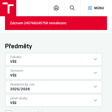
VUT
PŘIHLÁSIT
HLEDAT
MENU
SE
Záznam 245768245758 nenalezen.
Předměty
Fakulta:
VŠE
Semestr:
VŠE
Akademický rok:
2025/2026
Jazyk výuky:
VŠE