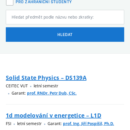
PRO ZAHRANIČNÍ STUDENTY
Hledat předmět podle názvu nebo zkratky:
HLEDAT
Solid State Physics – DS139A
CEITEC VUT
letní semestr
Garant:
prof. RNDr. Petr Dub, CSc.
1d modelování v energetice – L1D
FSI
letní semestr
Garant:
prof. Ing. Jiří Pospíšil, Ph.D.