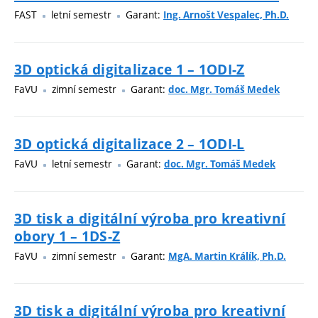
FAST
letní semestr
Garant:
Ing. Arnošt Vespalec, Ph.D.
3D optická digitalizace 1 – 1ODI-Z
FaVU
zimní semestr
Garant:
doc. Mgr. Tomáš Medek
3D optická digitalizace 2 – 1ODI-L
FaVU
letní semestr
Garant:
doc. Mgr. Tomáš Medek
3D tisk a digitální výroba pro kreativní
obory 1 – 1DS-Z
FaVU
zimní semestr
Garant:
MgA. Martin Králík, Ph.D.
3D tisk a digitální výroba pro kreativní