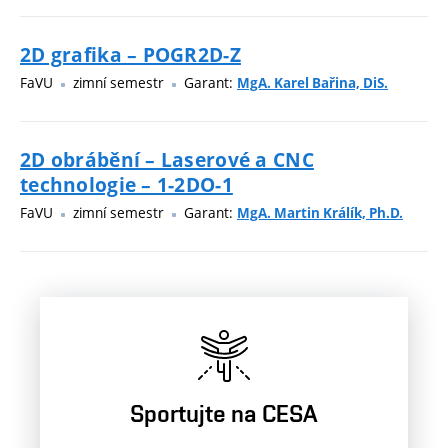
2D grafika – POGR2D-Z
FaVU
zimní semestr
Garant:
MgA. Karel Bařina, DiS.
2D obrábění – Laserové a CNC
technologie – 1-2DO-1
FaVU
zimní semestr
Garant:
MgA. Martin Králík, Ph.D.
Sportujte na CESA