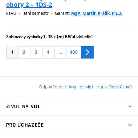
obory 2 – 1DS-2
FaVU
letní semestr
Garant:
MgA. Martin Králík, Ph.D.
Zobrazeny výsledky 1 - 15 z (ze) 6584 výsledků.
1
2
3
4
…
439
Odpovědnost:
Mgr. et Mgr. Hana Odstrčilová
ŽIVOT NA VUT
Atmosféra VUT
PRO UCHAZEČE
Prostory školy
Proč na VUT