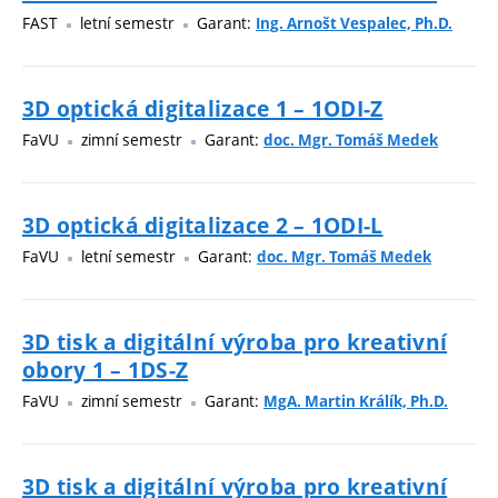
FAST
letní semestr
Garant:
Ing. Arnošt Vespalec, Ph.D.
3D optická digitalizace 1 – 1ODI-Z
FaVU
zimní semestr
Garant:
doc. Mgr. Tomáš Medek
3D optická digitalizace 2 – 1ODI-L
FaVU
letní semestr
Garant:
doc. Mgr. Tomáš Medek
3D tisk a digitální výroba pro kreativní
obory 1 – 1DS-Z
FaVU
zimní semestr
Garant:
MgA. Martin Králík, Ph.D.
3D tisk a digitální výroba pro kreativní