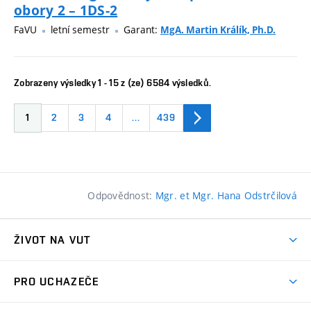
obory 2 – 1DS-2
FaVU
letní semestr
Garant:
MgA. Martin Králík, Ph.D.
Zobrazeny výsledky 1 - 15 z (ze) 6584 výsledků.
1
2
3
4
…
439
Odpovědnost:
Mgr. et Mgr. Hana Odstrčilová
ŽIVOT NA VUT
Atmosféra VUT
PRO UCHAZEČE
Prostory školy
Proč na VUT