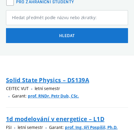
PRO ZAHRANIČNÍ STUDENTY
Hledat předmět podle názvu nebo zkratky:
HLEDAT
Solid State Physics – DS139A
CEITEC VUT
letní semestr
Garant:
prof. RNDr. Petr Dub, CSc.
1d modelování v energetice – L1D
FSI
letní semestr
Garant:
prof. Ing. Jiří Pospíšil, Ph.D.