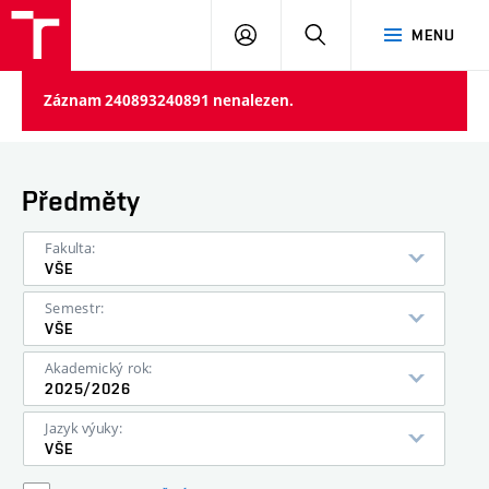
VUT
PŘIHLÁSIT
HLEDAT
MENU
SE
Záznam 240893240891 nenalezen.
Předměty
Fakulta:
VŠE
Semestr:
VŠE
Akademický rok:
2025/2026
Jazyk výuky:
VŠE