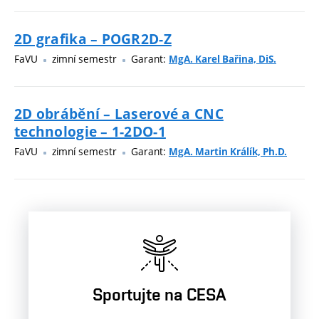
2D grafika – POGR2D-Z
FaVU
zimní semestr
Garant:
MgA. Karel Bařina, DiS.
2D obrábění – Laserové a CNC
technologie – 1-2DO-1
FaVU
zimní semestr
Garant:
MgA. Martin Králík, Ph.D.
Sportujte na CESA