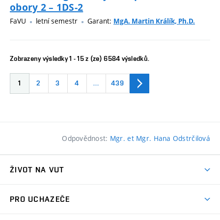
obory 2 – 1DS-2
FaVU
letní semestr
Garant:
MgA. Martin Králík, Ph.D.
Zobrazeny výsledky 1 - 15 z (ze) 6584 výsledků.
1
2
3
4
…
439
Odpovědnost:
Mgr. et Mgr. Hana Odstrčilová
ŽIVOT NA VUT
Atmosféra VUT
PRO UCHAZEČE
Prostory školy
Proč na VUT