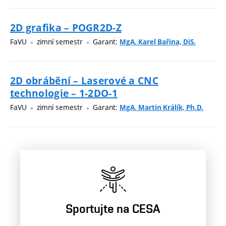
2D grafika – POGR2D-Z
FaVU
zimní semestr
Garant:
MgA. Karel Bařina, DiS.
2D obrábění – Laserové a CNC
technologie – 1-2DO-1
FaVU
zimní semestr
Garant:
MgA. Martin Králík, Ph.D.
Sportujte na CESA