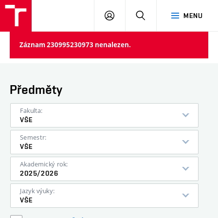
VUT
PŘIHLÁSIT
HLEDAT
MENU
SE
Záznam 230995230973 nenalezen.
Předměty
Fakulta:
VŠE
Semestr:
VŠE
Akademický rok:
2025/2026
Jazyk výuky:
VŠE