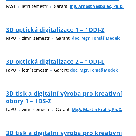
FAST
letní semestr
Garant:
Ing. Arnošt Vespalec, Ph.D.
3D optická digitalizace 1 – 1ODI-Z
FaVU
zimní semestr
Garant:
doc. Mgr. Tomáš Medek
3D optická digitalizace 2 – 1ODI-L
FaVU
letní semestr
Garant:
doc. Mgr. Tomáš Medek
3D tisk a digitální výroba pro kreativní
obory 1 – 1DS-Z
FaVU
zimní semestr
Garant:
MgA. Martin Králík, Ph.D.
3D tisk a digitální výroba pro kreativní