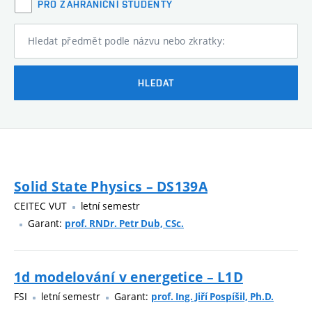
PRO ZAHRANIČNÍ STUDENTY
Hledat předmět podle názvu nebo zkratky:
HLEDAT
Solid State Physics – DS139A
CEITEC VUT
letní semestr
Garant:
prof. RNDr. Petr Dub, CSc.
1d modelování v energetice – L1D
FSI
letní semestr
Garant:
prof. Ing. Jiří Pospíšil, Ph.D.