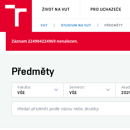
VUT
ŽIVOT NA VUT
PRO UCHAZEČE
VUT
STUDIUM NA VUT
PŘEDMĚTY
Záznam 224904224969 nenalezen.
Předměty
Fakulta:
Semestr:
Akad
VŠE
VŠE
202
Hledat předmět podle názvu nebo zkratky: