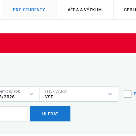
PRO STUDENTY
VĚDA A VÝZKUM
SPOL
emický rok:
Jazyk výuky:
5/2026
VŠE
HLEDAT