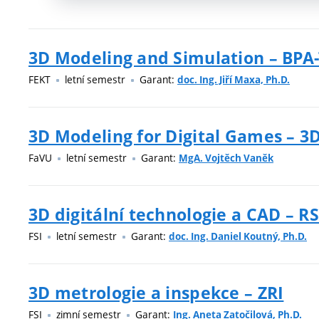
3D Modeling and Simulation – BP
FEKT
letní semestr
Garant:
doc. Ing. Jiří Maxa, Ph.D.
3D Modeling for Digital Games – 
FaVU
letní semestr
Garant:
MgA. Vojtěch Vaněk
3D digitální technologie a CAD – R
FSI
letní semestr
Garant:
doc. Ing. Daniel Koutný, Ph.D.
3D metrologie a inspekce – ZRI
FSI
zimní semestr
Garant:
Ing. Aneta Zatočilová, Ph.D.