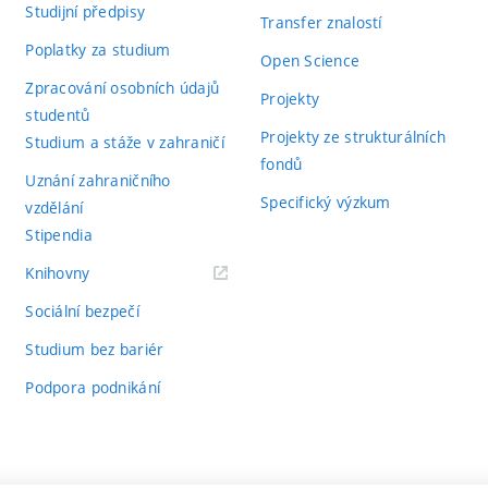
Studijní předpisy
Transfer znalostí
Poplatky za studium
Open Science
Zpracování osobních údajů
Projekty
studentů
Projekty ze strukturálních
Studium a stáže v zahraničí
fondů
Uznání zahraničního
Specifický výzkum
vzdělání
Stipendia
(externí
Knihovny
odkaz)
Sociální bezpečí
Studium bez bariér
Podpora podnikání