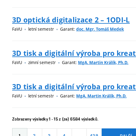
3D optická digitalizace 2 – 1ODI-L
FaVU
letní semestr
Garant:
doc. Mgr. Tomáš Medek
3D tisk a digitální výroba pro kreat
FaVU
zimní semestr
Garant:
MgA. Martin Králík, Ph.D.
3D tisk a digitální výroba pro kreat
FaVU
letní semestr
Garant:
MgA. Martin Králík, Ph.D.
Zobrazeny výsledky 1 - 15 z (ze) 6584 výsledků.
1
2
3
4
…
439
DALŠÍ