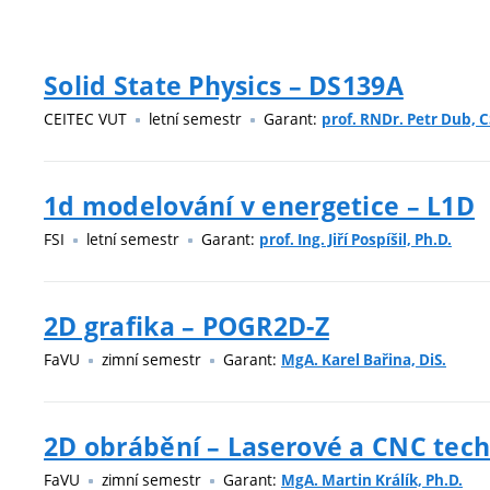
Solid State Physics – DS139A
CEITEC VUT
letní semestr
Garant:
prof. RNDr. Petr Dub, C
1d modelování v energetice – L1D
FSI
letní semestr
Garant:
prof. Ing. Jiří Pospíšil, Ph.D.
2D grafika – POGR2D-Z
FaVU
zimní semestr
Garant:
MgA. Karel Bařina, DiS.
2D obrábění – Laserové a CNC tech
FaVU
zimní semestr
Garant:
MgA. Martin Králík, Ph.D.