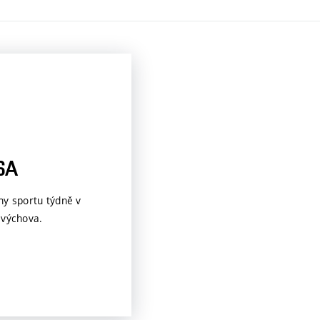
SA
ny sportu týdně v
 výchova.