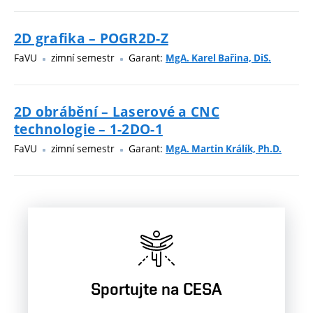
2D grafika – POGR2D-Z
FaVU
zimní semestr
Garant:
MgA. Karel Bařina, DiS.
2D obrábění – Laserové a CNC
technologie – 1-2DO-1
FaVU
zimní semestr
Garant:
MgA. Martin Králík, Ph.D.
Sportujte na CESA