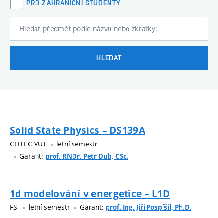
PRO ZAHRANIČNÍ STUDENTY
Hledat předmět podle názvu nebo zkratky:
HLEDAT
Solid State Physics – DS139A
CEITEC VUT
letní semestr
Garant:
prof. RNDr. Petr Dub, CSc.
1d modelování v energetice – L1D
FSI
letní semestr
Garant:
prof. Ing. Jiří Pospíšil, Ph.D.