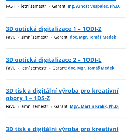
FAST
letní semestr
Garant:
Ing. Arnošt Vespalec, Ph.D.
3D optická digitalizace 1 – 1ODI-Z
FaVU
zimní semestr
Garant:
doc. Mgr. Tomáš Medek
3D optická digitalizace 2 – 1ODI-L
FaVU
letní semestr
Garant:
doc. Mgr. Tomáš Medek
3D tisk a digitální výroba pro kreativní
obory 1 – 1DS-Z
FaVU
zimní semestr
Garant:
MgA. Martin Králík, Ph.D.
3D tisk a digitální výroba pro kreativní