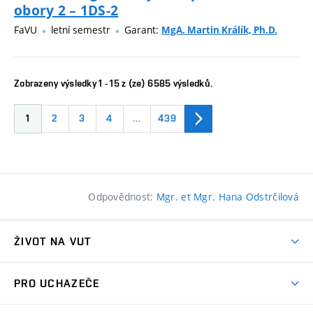
obory 2 – 1DS-2
FaVU
letní semestr
Garant:
MgA. Martin Králík, Ph.D.
Zobrazeny výsledky 1 - 15 z (ze) 6585 výsledků.
1
2
3
4
…
439
Odpovědnost:
Mgr. et Mgr. Hana Odstrčilová
ŽIVOT NA VUT
Atmosféra VUT
PRO UCHAZEČE
Prostory školy
Proč na VUT