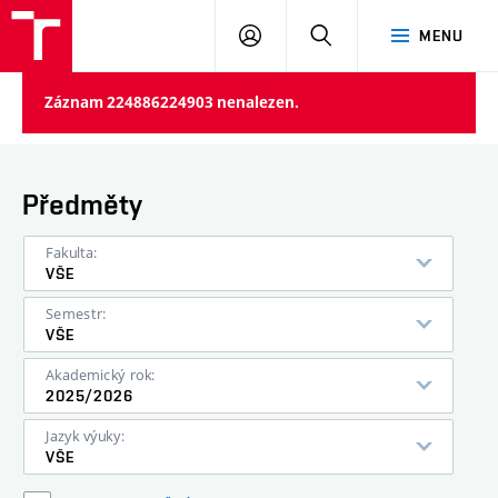
VUT
PŘIHLÁSIT
HLEDAT
MENU
SE
Záznam 224886224903 nenalezen.
Předměty
Fakulta:
VŠE
Semestr:
VŠE
Akademický rok:
2025/2026
Jazyk výuky:
VŠE