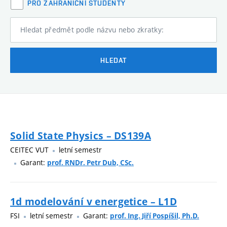
PRO ZAHRANIČNÍ STUDENTY
Hledat předmět podle názvu nebo zkratky:
HLEDAT
Solid State Physics – DS139A
CEITEC VUT
letní semestr
Garant:
prof. RNDr. Petr Dub, CSc.
1d modelování v energetice – L1D
FSI
letní semestr
Garant:
prof. Ing. Jiří Pospíšil, Ph.D.