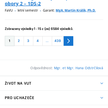
obory 2 – 1DS-2
FaVU
letní semestr
Garant:
MgA. Martin Králík, Ph.D.
Zobrazeny výsledky 1 - 15 z (ze) 6584 výsledků.
1
2
3
4
…
439
Odpovědnost:
Mgr. et Mgr. Hana Odstrčilová
ŽIVOT NA VUT
Atmosféra VUT
PRO UCHAZEČE
Prostory školy
Proč na VUT