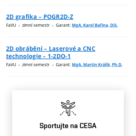
2D grafika – POGR2D-Z
FaVU
zimní semestr
Garant:
MgA. Karel Bařina, DiS.
2D obrábění – Laserové a CNC
technologie – 1-2DO-1
FaVU
zimní semestr
Garant:
MgA. Martin Králík, Ph.D.
Sportujte na CESA