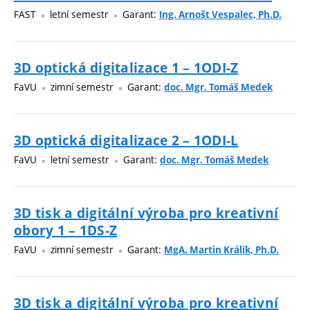
FAST
letní semestr
Garant:
Ing. Arnošt Vespalec, Ph.D.
3D optická digitalizace 1 – 1ODI-Z
FaVU
zimní semestr
Garant:
doc. Mgr. Tomáš Medek
3D optická digitalizace 2 – 1ODI-L
FaVU
letní semestr
Garant:
doc. Mgr. Tomáš Medek
3D tisk a digitální výroba pro kreativní
obory 1 – 1DS-Z
FaVU
zimní semestr
Garant:
MgA. Martin Králík, Ph.D.
3D tisk a digitální výroba pro kreativní