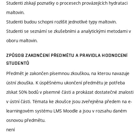
Studenti získají poznatky o procesech provázejících hydrataci
maltovin.
Studenti budou schopni rozlišit jednotlivé typy maltovin.
Studenti se seznámí se zkušebními a analytickými metodami v
oboru maltovin.
ZPŮSOB ZAKONČENÍ PŘEDMĚTU A PRAVIDLA HODNOCENÍ
STUDENTŮ
Předmět je zakončen písemnou zkouškou, na kterou navazuje
ústní zkouška. K úspěšnému ukončení předmětu je potřeba
získat 50% bodů v písemné části a prokázat dostatečné znalosti
v ústní části. Témata ke zkoušce jsou zveřejněna předem na e-
learningovém systému LMS Moodle a jsou v rozsahu daném
osnovou předmětu.
není