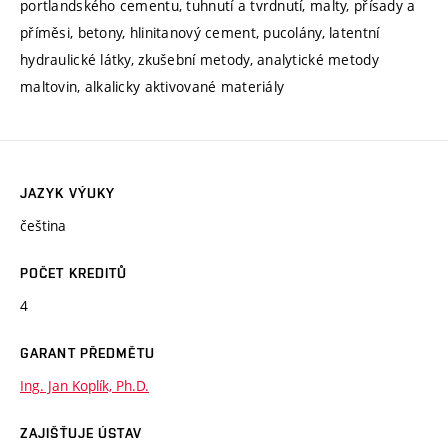
portlandského cementu, tuhnutí a tvrdnutí, malty, přísady a
příměsi, betony, hlinitanový cement, pucolány, latentní
hydraulické látky, zkušební metody, analytické metody
maltovin, alkalicky aktivované materiály
JAZYK VÝUKY
čeština
POČET KREDITŮ
4
GARANT PŘEDMĚTU
Ing. Jan Koplík, Ph.D.
ZAJIŠŤUJE ÚSTAV