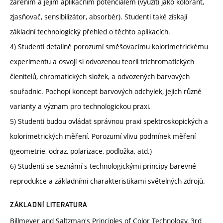
zářením a jejím aplikačním potenciálem (využití jako kolorant,
zjasňovač, sensibilizátor, absorbér). Studenti také získají
základní technologický přehled o těchto aplikacích.
4) Studenti detailně porozumí směšovacímu kolorimetrickému
experimentu a osvojí si odvozenou teorii trichromatických
členitelů, chromatických složek, a odvozených barvových
souřadnic. Pochopí koncept barvových odchylek, jejich různé
varianty a význam pro technologickou praxi.
5) Studenti budou ovládat správnou praxi spektroskopických a
kolorimetrických měření. Porozumí vlivu podmínek měření
(geometrie, odraz, polarizace, podložka, atd.)
6) Studenti se seznámí s technologickými principy barevné
reprodukce a základními charakteristikami světelných zdrojů.
ZÁKLADNÍ LITERATURA
Billmeyer and Saltzman's Principles of Color Technology, 3rd