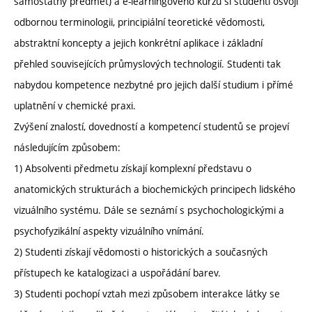
samostatný předmět) a e-learningového kurzu si studenti osvojí
odbornou terminologii, principiální teoretické vědomosti,
abstraktní koncepty a jejich konkrétní aplikace i základní
přehled souvisejících průmyslových technologií. Studenti tak
nabydou kompetence nezbytné pro jejich další studium i přímé
uplatnění v chemické praxi.
Zvýšení znalostí, dovedností a kompetencí studentů se projeví
následujícím způsobem:
1) Absolventi předmetu získají komplexní představu o
anatomických strukturách a biochemických principech lidského
vizuálního systému. Dále se seznámí s psychochologickými a
psychofyzikální aspekty vizuálního vnímání.
2) Studenti získají vědomosti o historických a současných
přístupech ke katalogizaci a uspořádání barev.
3) Studenti pochopí vztah mezi způsobem interakce látky se