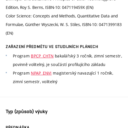
Edition, Roy S. Berns, ISBN-10: 047119459X (EN)
Color Science: Concepts and Methods, Quantitative Data and
Formulae, Günther Wyszecki, W. S. Stiles, ISBN-10: 0471399183
(EN)
ZAŘAZENÍ PŘEDMĚTU VE STUDIJNÍCH PLÁNECH
Program
BPCP_CHTN
bakalářský 3 ročník, zimní semestr,
povinně volitelný, je součástí profilujícího základu
Program
NPAP_ENVI
magisterský navazující 1 ročník,
zimní semestr, volitelný
Typ (způsob) výuky
PŘEDNÁŠKA