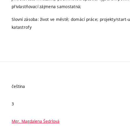
přivlastňovací zájmena samostatná;
Slovní zásoba: život ve městě; domácí práce; projekty/start-u
katastrofy
čeština
3
Mgr. Magdalena Šedrlová