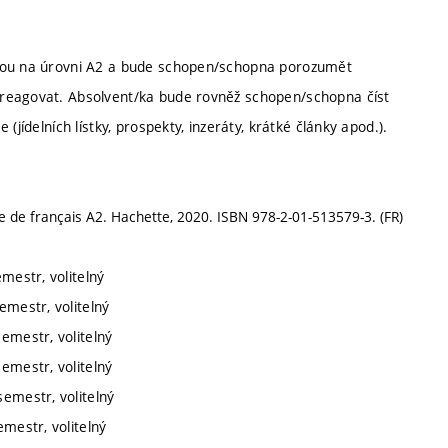
obou na úrovni A2 a bude schopen/schopna porozumět
 reagovat. Absolvent/ka bude rovněž schopen/schopna číst
jídelních lístky, prospekty, inzeráty, krátké články apod.).
e de français A2. Hachette, 2020. ISBN 978-2-01-513579-3. (FR)
emestr, volitelný
emestr, volitelný
semestr, volitelný
semestr, volitelný
semestr, volitelný
emestr, volitelný