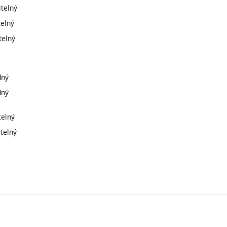
itelný
telný
telný
lný
lný
telný
itelný