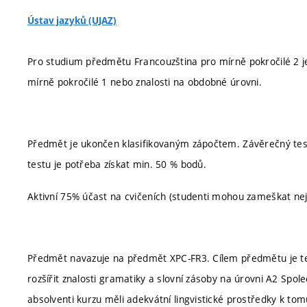
Ústav jazyků (UJAZ)
Pro studium předmětu Francouzština pro mírně pokročilé 2 
mírně pokročilé 1 nebo znalosti na obdobné úrovni.
Předmět je ukončen klasifikovaným zápočtem. Závěrečný test 
testu je potřeba získat min. 50 % bodů.
Aktivní 75% účast na cvičeních (studenti mohou zameškat ne
Předmět navazuje na předmět XPC-FR3. Cílem předmětu je te
rozšířit znalosti gramatiky a slovní zásoby na úrovni A2 Spo
absolventi kurzu měli adekvátní lingvistické prostředky k tom