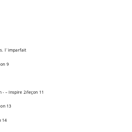
s. l´imparfait
çon 9
 - – Inspire 2/leçon 11
çon 13
n 14