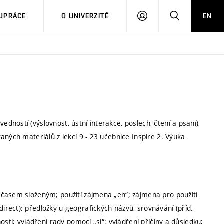
PŘIHLÁSIT
HLEDAT
UPRÁCE
O UNIVERZITĚ
EN
SE
ností (výslovnost, ústní interakce, poslech, čtení a psaní),
aných materiálů z lekcí 9 - 23 učebnice Inspire 2. Výuka
 časem složeným; použití zájmena „en“; zájmena pro použití
rect); předložky u geografických názvů, srovnávání (příd.
sti; vyjádření rady pomocí „si“; vyjádření příčiny a důsledku;