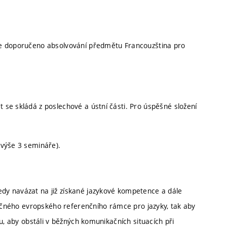
je doporučeno absolvování předmětu Francouzština pro
se skládá z poslechové a ústní části. Pro úspěšné složení
jvýše 3 semináře).
dy navázat na již získané jazykové kompetence a dále
lečného evropského referenčního rámce pro jazyky, tak aby
u, aby obstáli v běžných komunikačních situacích při