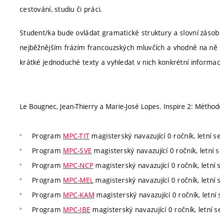
cestování, studiu či práci.
Student/ka bude ovládat gramatické struktury a slovní zás
nejběžnějším frázím francouzských mluvčích a vhodně na ně
krátké jednoduché texty a vyhledat v nich konkrétní informace (
Le Bougnec, Jean-Thierry a Marie-José Lopes. Inspire 2: Méthod
Program
MPC-TIT
magisterský navazující 0 ročník, letní s
Program
MPC-SVE
magisterský navazující 0 ročník, letní s
Program
MPC-NCP
magisterský navazující 0 ročník, letní 
Program
MPC-MEL
magisterský navazující 0 ročník, letní 
Program
MPC-KAM
magisterský navazující 0 ročník, letní 
Program
MPC-IBE
magisterský navazující 0 ročník, letní s