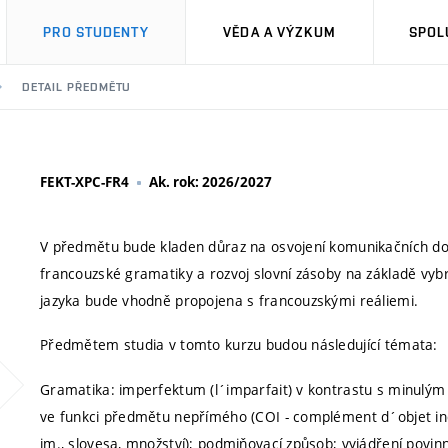
PRO STUDENTY
VĚDA A VÝZKUM
SPOL
DETAIL PŘEDMĚTU
FEKT-XPC-FR4
Ak. rok: 2026/2027
V předmětu bude kladen důraz na osvojení komunikačních doved
francouzské gramatiky a rozvoj slovní zásoby na základě vybr
jazyka bude vhodně propojena s francouzskými reáliemi.
Předmětem studia v tomto kurzu budou následující témata:
Gramatika: imperfektum (l´imparfait) v kontrastu s minulým
ve funkci předmětu nepřímého (COI - complément d´objet indi
jm., slovesa, množství); podmiňovací způsob; vyjádření povinno