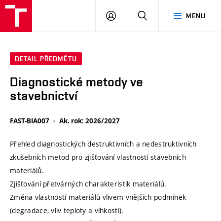
VUT
PŘIHLÁSIT
HLEDAT
MENU
SE
DETAIL PŘEDMĚTU
Diagnostické metody ve
stavebnictví
FAST-BIA007
Ak. rok: 2026/2027
Přehled diagnostických destruktivních a nedestruktivních
zkušebních metod pro zjišťování vlastností stavebních
materiálů.
Zjišťování přetvárných charakteristik materiálů.
Změna vlastností materiálů vlivem vnějších podmínek
(degradace, vliv teploty a vlhkosti).