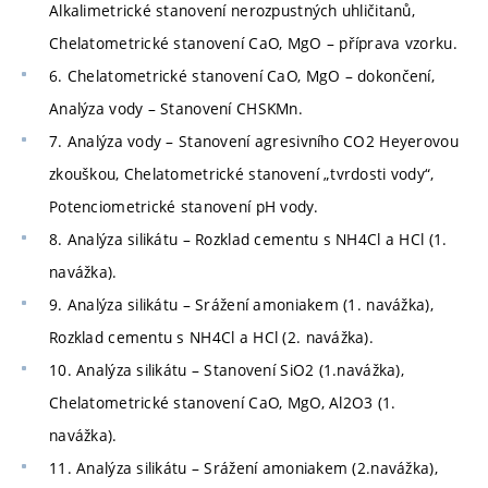
Alkalimetrické stanovení nerozpustných uhličitanů,
Chelatometrické stanovení CaO, MgO – příprava vzorku.
6. Chelatometrické stanovení CaO, MgO – dokončení,
Analýza vody – Stanovení CHSKMn.
7. Analýza vody – Stanovení agresivního CO2 Heyerovou
zkouškou, Chelatometrické stanovení „tvrdosti vody“,
Potenciometrické stanovení pH vody.
8. Analýza silikátu – Rozklad cementu s NH4Cl a HCl (1.
navážka).
9. Analýza silikátu – Srážení amoniakem (1. navážka),
Rozklad cementu s NH4Cl a HCl (2. navážka).
10. Analýza silikátu – Stanovení SiO2 (1.navážka),
Chelatometrické stanovení CaO, MgO, Al2O3 (1.
navážka).
11. Analýza silikátu – Srážení amoniakem (2.navážka),