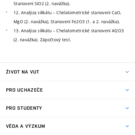
Stanovení SiO2 (2. navážka).
12. Analýza silikátu – Chelatometrické stanovení CaO,
MgO (2. navážka), Stanovení Fe2O3 (1. a 2. navážka).
13. Analýza silikátu – Chelatometrické stanovení Al2O3
(2. navážka). Zápočtový test.
ŽIVOT NA VUT
Atmosféra VUT
PRO UCHAZEČE
Prostory školy
Proč na VUT
Koleje
PRO STUDENTY
Studijní programy
Stravování
Předměty
Studijní předpisy
Studium a stáže v zahraničí
Stipendia
Dny otevřených dveří
VĚDA A VÝZKUM
Sport na VUT
(externí
Studijní programy
Poplatky za studium
Uznání zahraničního vzdělání
Knihovny
Aktivity pro juniory