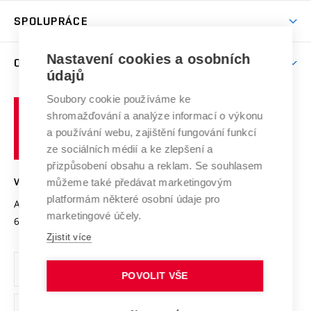
Studentský život
odkaz)
Věda a výzkum na VUT
Harmonogram akademického roku
Zpracování osobních údajů studentů
Sociální bezpečí
SPOLUPRÁCE
Celoživotní vzdělávání
Brno
Podpora excelence
Závěrečné práce
Studium bez bariér
Zpracování osobních údajů uchazečů o studium
Firemní spolupráce
Mezinárodní vědecká rada
Nastavení cookies a osobních
O UNIVERZITĚ
Doktorské studium
Podpora podnikání
E-přihláška
údajů
Zahraniční spolupráce
Systém zajišťování kvality výzkumu
Profil univerzity
Spolupráce se školami
Soubory cookie používáme ke
Vysoké
Výzkumné infrastruktury
shromažďování a analýze informací o výkonu
Udržitelná univerzita
učení
Služby univerzity
Transfer znalostí
a používání webu, zajištění fungování funkcí
technické
Podnikavá univerzita / ContriBUTe
Mezinárodní dohody
ze sociálních médií a ke zlepšení a
Open Science
v
Bezpečná univerzita
přizpůsobení obsahu a reklam. Se souhlasem
Univerzitní sítě
Brně
Projekty
můžeme také předávat marketingovým
VYSOKÉ UČENÍ TECHNICKÉ V BRNĚ
Vyznamenání
platformám některé osobní údaje pro
Projekty ze strukturálních fondů
Antonínská 548/1
www.vut.cz
marketingové účely.
Organizační struktura
602 00 Brno
vut@vutbr.cz
Specifický výzkum
Zjistit více
Úřední deska
Ochrana osobních údajů
POVOLIT VŠE
(externí
Pracovní příležitosti