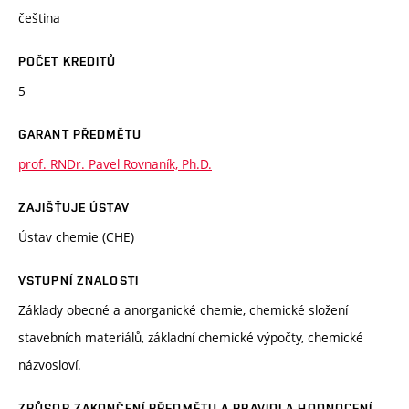
čeština
POČET KREDITŮ
5
GARANT PŘEDMĚTU
prof. RNDr. Pavel Rovnaník, Ph.D.
ZAJIŠŤUJE ÚSTAV
Ústav chemie (CHE)
VSTUPNÍ ZNALOSTI
Základy obecné a anorganické chemie, chemické složení
stavebních materiálů, základní chemické výpočty, chemické
názvosloví.
ZPŮSOB ZAKONČENÍ PŘEDMĚTU A PRAVIDLA HODNOCENÍ