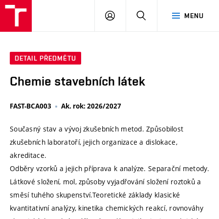
VUT
PŘIHLÁSIT
HLEDAT
MENU
SE
DETAIL PŘEDMĚTU
Chemie stavebních látek
FAST-BCA003
Ak. rok: 2026/2027
Současný stav a vývoj zkušebních metod. Způsobilost
zkušebních laboratoří, jejich organizace a dislokace,
akreditace.
Odběry vzorků a jejich příprava k analýze. Separační metody.
Látkové složení, mol, způsoby vyjadřování složení roztoků a
směsí tuhého skupenství.Teoretické základy klasické
kvantitativní analýzy, kinetika chemických reakcí, rovnováhy