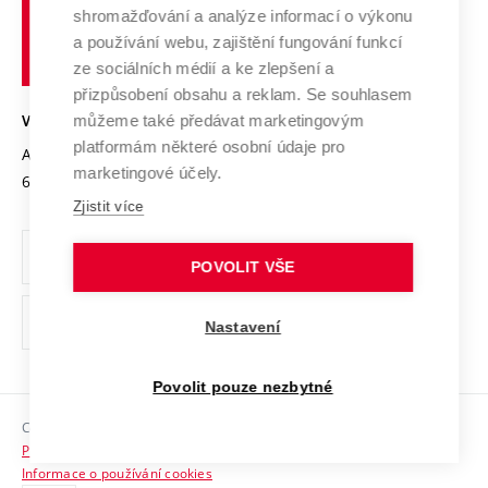
Vysoké
Výzkumné infrastruktury
shromažďování a analýze informací o výkonu
Udržitelná univerzita
učení
Služby univerzity
Transfer znalostí
a používání webu, zajištění fungování funkcí
technické
Podnikavá univerzita / ContriBUTe
Mezinárodní dohody
ze sociálních médií a ke zlepšení a
Open Science
v
Bezpečná univerzita
přizpůsobení obsahu a reklam. Se souhlasem
Univerzitní sítě
Brně
Projekty
můžeme také předávat marketingovým
VYSOKÉ UČENÍ TECHNICKÉ V BRNĚ
Vyznamenání
platformám některé osobní údaje pro
Projekty ze strukturálních fondů
Antonínská 548/1
www.vut.cz
marketingové účely.
Organizační struktura
602 00 Brno
vut@vutbr.cz
Specifický výzkum
Zjistit více
Úřední deska
Ochrana osobních údajů
POVOLIT VŠE
(externí
Pracovní příležitosti
Nastavení
odkaz)
Podpora a rozvoj zaměstnanců a studujících
Povolit pouze nezbytné
Rovné příležitosti
Copyright © 2026 VUT
Sociální bezpečí
Prohlášení o přístupnosti
HR Award
Informace o používání cookies