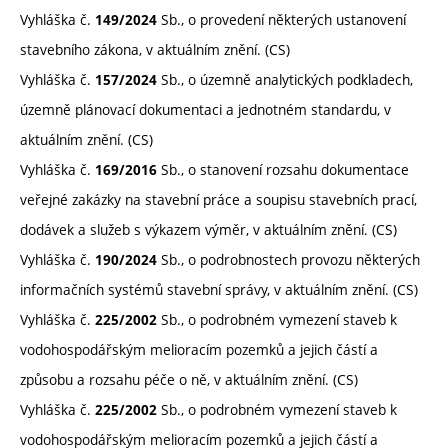
Vyhláška č.
Sb., o provedení některých ustanovení
149/2024
stavebního zákona, v aktuálním znění. (CS)
Vyhláška č.
Sb., o územně analytických podkladech,
157/2024
územně plánovací dokumentaci a jednotném standardu, v
aktuálním znění. (CS)
Vyhláška č.
Sb., o stanovení rozsahu dokumentace
169/2016
veřejné zakázky na stavební práce a soupisu stavebních prací,
dodávek a služeb s výkazem výměr, v aktuálním znění. (CS)
Vyhláška č.
Sb., o podrobnostech provozu některých
190/2024
informačních systémů stavební správy, v aktuálním znění. (CS)
Vyhláška č.
Sb., o podrobném vymezení staveb k
225/2002
vodohospodářským melioracím pozemků a jejich částí a
způsobu a rozsahu péče o ně, v aktuálním znění. (CS)
Vyhláška č.
Sb., o podrobném vymezení staveb k
225/2002
vodohospodářským melioracím pozemků a jejich částí a