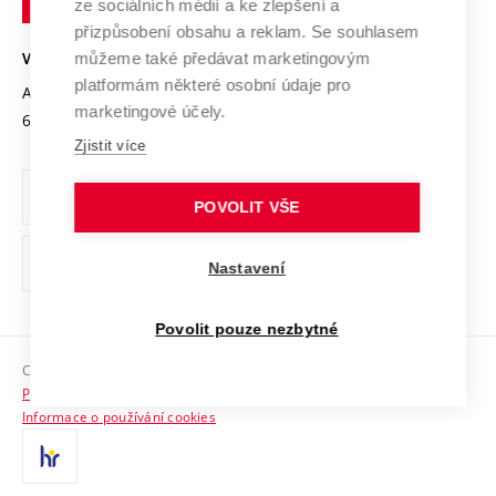
Mezinárodní dohody
ze sociálních médií a ke zlepšení a
Open Science
v
Bezpečná univerzita
přizpůsobení obsahu a reklam. Se souhlasem
Univerzitní sítě
Brně
Projekty
můžeme také předávat marketingovým
VYSOKÉ UČENÍ TECHNICKÉ V BRNĚ
Vyznamenání
platformám některé osobní údaje pro
Projekty ze strukturálních fondů
Antonínská 548/1
www.vut.cz
marketingové účely.
Organizační struktura
602 00 Brno
vut@vutbr.cz
Specifický výzkum
Zjistit více
Úřední deska
Ochrana osobních údajů
POVOLIT VŠE
(externí
Pracovní příležitosti
Nastavení
odkaz)
Podpora a rozvoj zaměstnanců a studujících
Povolit pouze nezbytné
Rovné příležitosti
Copyright © 2026 VUT
Sociální bezpečí
Prohlášení o přístupnosti
HR Award
Informace o používání cookies
Kontakty