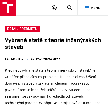
VUT
PŘIHLÁSIT
HLEDAT
MENU
SE
DETAIL PŘEDMĚTU
Vybrané statě z teorie inženýrských
staveb
FAST-DRB029
Ak. rok: 2026/2027
Předmět „vybrané statě z teorie inženýrských staveb“ je
zaměřen především na problematiku technického řešení
dopravních staveb v základním členění – vodní cesty,
pozemní komunikace, železniční stavby. Student bude
seznámen se základy návrhu jednotlivých staveb,
technickými parametry, přípravou projektové dokumentace,