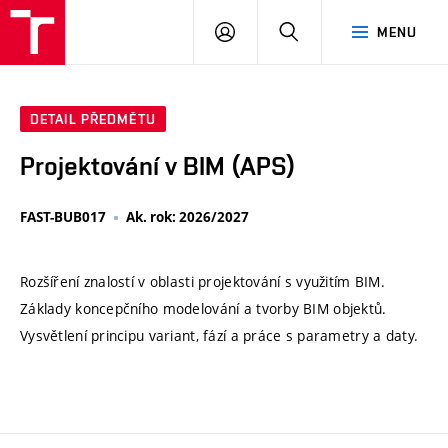
VUT
PŘIHLÁSIT
HLEDAT
MENU
SE
DETAIL PŘEDMĚTU
Projektování v BIM (APS)
FAST-BUB017
Ak. rok: 2026/2027
Rozšíření znalostí v oblasti projektování s využitím BIM.
Základy koncepčního modelování a tvorby BIM objektů.
Vysvětlení principu variant, fází a práce s parametry a daty.