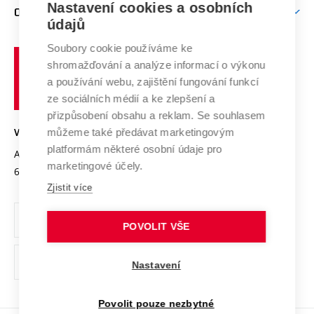
Mezinárodní vědecká rada
Nastavení cookies a osobních
O UNIVERZITĚ
Doktorské studium
Podpora podnikání
E-přihláška
údajů
Zahraniční spolupráce
Systém zajišťování kvality výzkumu
Profil univerzity
Spolupráce se školami
Soubory cookie používáme ke
Vysoké
Výzkumné infrastruktury
shromažďování a analýze informací o výkonu
Udržitelná univerzita
učení
Služby univerzity
Transfer znalostí
a používání webu, zajištění fungování funkcí
technické
Podnikavá univerzita / ContriBUTe
Mezinárodní dohody
ze sociálních médií a ke zlepšení a
Open Science
v
Bezpečná univerzita
přizpůsobení obsahu a reklam. Se souhlasem
Univerzitní sítě
Brně
Projekty
můžeme také předávat marketingovým
VYSOKÉ UČENÍ TECHNICKÉ V BRNĚ
Vyznamenání
platformám některé osobní údaje pro
Projekty ze strukturálních fondů
Antonínská 548/1
www.vut.cz
marketingové účely.
Organizační struktura
602 00 Brno
vut@vutbr.cz
Specifický výzkum
Zjistit více
Úřední deska
Ochrana osobních údajů
POVOLIT VŠE
(externí
Pracovní příležitosti
Nastavení
odkaz)
Podpora a rozvoj zaměstnanců a studujících
Povolit pouze nezbytné
Rovné příležitosti