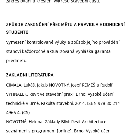
zakreslování a kreslení výkresů stavební části.
ZPŮSOB ZAKONČENÍ PŘEDMĚTU A PRAVIDLA HODNOCENÍ
STUDENTŮ
Vymezení kontrolované výuky a způsob jejího provádění
stanoví každoročně aktualizovaná vyhláška garanta
předmětu.
ZÁKLADNÍ LITERATURA
CIMALA, Lukáš, Jakub NOVOTNÝ, Josef REMEŠ a Rudolf
VYHNÁLEK. Revit ve stavební praxi. Brno: Vysoké učení
technické v Brně, Fakulta stavební, 2014. ISBN 978-80-214-
4966-4. (CS)
NOVOTNÁ, Helena. Základy BIM: Revit Architecture –
seznámení s programem [online]. Brno: Vysoké učení