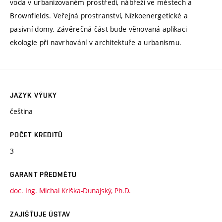
voda v urbanizovaném prostředí, nábřeží ve městech a
Brownfields. Veřejná prostranství, Nízkoenergetické a
pasivní domy. Závěrečná část bude věnovaná aplikaci
ekologie při navrhování v architektuře a urbanismu.
JAZYK VÝUKY
čeština
POČET KREDITŮ
3
GARANT PŘEDMĚTU
doc. Ing. Michal Kriška-Dunajský, Ph.D.
ZAJIŠŤUJE ÚSTAV