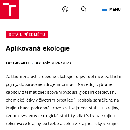
VUT
PŘIHLÁSIT
HLEDAT
MENU
SE
DETAIL PŘEDMĚTU
Aplikovaná ekologie
FAST-BSA011
Ak. rok: 2026/2027
Základní znalosti z obecné ekologie to jest definice, základní
pojmy, doporučené zdroje informací. Následují vybrané
kapitoly z témat znečišťování ovzduší, globální oteplování,
chemické látky v životním prostředí. Kapitola zaměřené na
krajinu bude podrobněji rozebírat zejména stabilitu krajiny,
územní systémy ekologické stability, vliv těžby na krajinu,
rekultivace krajiny po těžbě a zeleň v krajině, řeky v krajině,