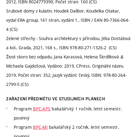
2012, ISBN 8024779390, Počet stran: 160 (CS)
Srubové domy z kulatin, Houdek Dalibor, Koudelka Otakar,
vydal ERA group, 161 stran, vydání 1., ISBN / EAN 80-7366-064-
4 (CS)
Zelené střechy - Souhra architektury s přírodou, Jitka Dostálová
a kol., Grada, 2021, 168 s., ISBN 978-80-271-1326-2 (CS)
Život skoro bez odpadu, Jana Karasová
,
Helena Škrdlíková
&
Michaela Gajdošová, Vydáno: 2019, CPress, Originální název,
2019, Počet stran: 352, Jazyk vydání: český, ISBN: 978-80-264-
2799-5 (CS)
ZAŘAZENÍ PŘEDMĚTU VE STUDIJNÍCH PLÁNECH
Program
BPC-APS
bakalářský 1 ročník, letní semestr,
povinný
Program
BPC-MI
bakalářský 2 ročník, letní semestr,
povinný