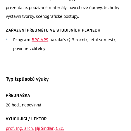
prezentace, používané materiály, povrchové úpravy, techniky
výstavní tvorby, scénografické postupy.
ZAŘAZENÍ PŘEDMĚTU VE STUDIJNÍCH PLÁNECH
Program
BPC-APS
bakalářský 3 ročník, letní semestr,
povinně volitelný
Typ (způsob) výuky
PŘEDNÁŠKA
26 hod., nepovinná
VYUČUJÍCÍ / LEKTOR
prof. Ing. arch. Jiljí Šindlar, CSc.