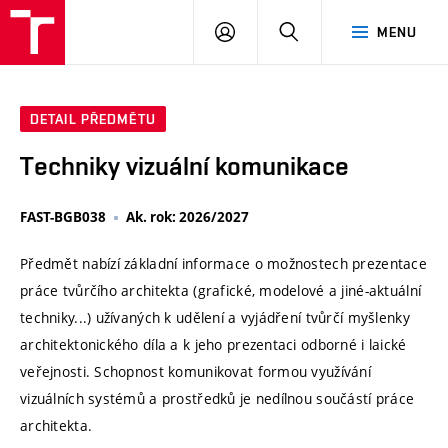
VUT
PŘIHLÁSIT
HLEDAT
MENU
SE
DETAIL PŘEDMĚTU
Techniky vizuální komunikace
FAST-BGB038
Ak. rok: 2026/2027
Předmět nabízí základní informace o možnostech prezentace
práce tvůrčího architekta (grafické, modelové a jiné-aktuální
techniky...) užívaných k udělení a vyjádření tvůrčí myšlenky
architektonického díla a k jeho prezentaci odborné i laické
veřejnosti. Schopnost komunikovat formou využívání
vizuálních systémů a prostředků je nedílnou součástí práce
architekta.