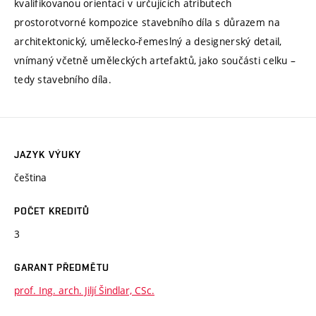
kvalifikovanou orientaci v určujících atributech
prostorotvorné kompozice stavebního díla s důrazem na
architektonický, umělecko-řemeslný a designerský detail,
vnímaný včetně uměleckých artefaktů, jako součásti celku –
tedy stavebního díla.
JAZYK VÝUKY
čeština
POČET KREDITŮ
3
GARANT PŘEDMĚTU
prof. Ing. arch. Jiljí Šindlar, CSc.