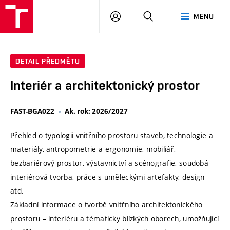
VUT
PŘIHLÁSIT
HLEDAT
MENU
SE
DETAIL PŘEDMĚTU
Interiér a architektonický prostor
FAST-BGA022
Ak. rok: 2026/2027
Přehled o typologii vnitřního prostoru staveb, technologie a
materiály, antropometrie a ergonomie, mobiliář,
bezbariérový prostor, výstavnictví a scénografie, soudobá
interiérová tvorba, práce s uměleckými artefakty, design
atd.
Základní informace o tvorbě vnitřního architektonického
prostoru – interiéru a tématicky blízkých oborech, umožňující