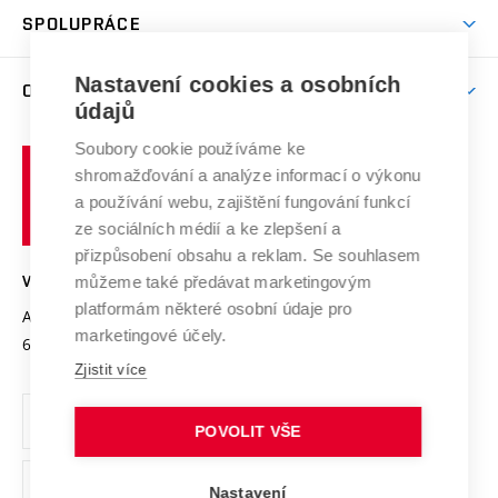
odkaz)
Věda a výzkum na VUT
Harmonogram akademického roku
Zpracování osobních údajů studentů
Sociální bezpečí
SPOLUPRÁCE
Celoživotní vzdělávání
Brno
Podpora excelence
Závěrečné práce
Studium bez bariér
Zpracování osobních údajů uchazečů o studium
Firemní spolupráce
Mezinárodní vědecká rada
Nastavení cookies a osobních
O UNIVERZITĚ
Doktorské studium
Podpora podnikání
E-přihláška
údajů
Zahraniční spolupráce
Systém zajišťování kvality výzkumu
Profil univerzity
Spolupráce se školami
Soubory cookie používáme ke
Vysoké
Výzkumné infrastruktury
shromažďování a analýze informací o výkonu
Udržitelná univerzita
učení
Služby univerzity
Transfer znalostí
a používání webu, zajištění fungování funkcí
technické
Podnikavá univerzita / ContriBUTe
Mezinárodní dohody
ze sociálních médií a ke zlepšení a
Open Science
v
Bezpečná univerzita
přizpůsobení obsahu a reklam. Se souhlasem
Univerzitní sítě
Brně
Projekty
můžeme také předávat marketingovým
VYSOKÉ UČENÍ TECHNICKÉ V BRNĚ
Vyznamenání
platformám některé osobní údaje pro
Projekty ze strukturálních fondů
Antonínská 548/1
www.vut.cz
marketingové účely.
Organizační struktura
602 00 Brno
vut@vutbr.cz
Specifický výzkum
Zjistit více
Úřední deska
Ochrana osobních údajů
POVOLIT VŠE
(externí
Pracovní příležitosti
Nastavení