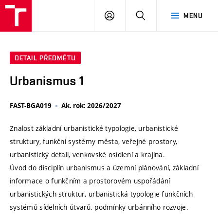
VUT
PŘIHLÁSIT
HLEDAT
MENU
SE
DETAIL PŘEDMĚTU
Urbanismus 1
FAST-BGA019
Ak. rok: 2026/2027
Znalost základní urbanistické typologie, urbanistické
struktury, funkční systémy města, veřejné prostory,
urbanistický detail, venkovské osídlení a krajina.
Úvod do disciplín urbanismus a územní plánování, základní
informace o funkčním a prostorovém uspořádání
urbanistických struktur, urbanistická typologie funkčních
systémů sídelních útvarů, podmínky urbánního rozvoje.