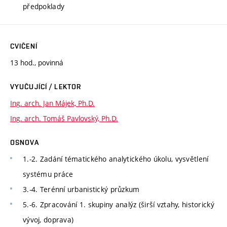
předpoklady
CVIČENÍ
13 hod., povinná
VYUČUJÍCÍ / LEKTOR
Ing. arch. Jan Májek, Ph.D.
Ing. arch. Tomáš Pavlovský, Ph.D.
OSNOVA
1.-2. Zadání tématického analytického úkolu, vysvětlení
systému práce
3.-4. Terénní urbanistický průzkum
5.-6. Zpracování 1. skupiny analýz (širší vztahy, historický
vývoj, doprava)