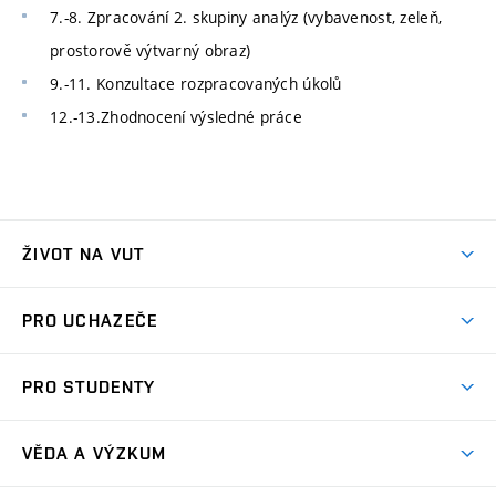
7.-8. Zpracování 2. skupiny analýz (vybavenost, zeleň,
prostorově výtvarný obraz)
9.-11. Konzultace rozpracovaných úkolů
12.-13.Zhodnocení výsledné práce
ŽIVOT NA VUT
Atmosféra VUT
PRO UCHAZEČE
Prostory školy
Proč na VUT
Koleje
PRO STUDENTY
Studijní programy
Stravování
Předměty
Studijní předpisy
Studium a stáže v zahraničí
Stipendia
Dny otevřených dveří
VĚDA A VÝZKUM
Sport na VUT
(externí
Studijní programy
Poplatky za studium
Uznání zahraničního vzdělání
Knihovny
Aktivity pro juniory
Studentský život