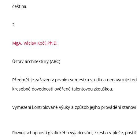
čeština
2
MgA. Václav Kočí, Ph.D.
Ústav architektury (ARC)
Předmět je zařazen v prvním semestru studia a nenavazuje tedy 
kresebné dovednosti ověřené talentovou zkouškou.
Vymezení kontrolované výuky a způsob jejího provádění stanov
Rozvoj schopností grafického vyjadřování, kresba v ploše, postiž