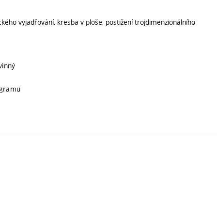
ckého vyjadřování, kresba v ploše, postižení trojdimenzionálního
vinný
rogramu