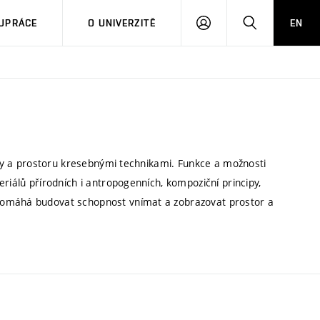
PŘIHLÁSIT
HLEDAT
UPRÁCE
O UNIVERZITĚ
EN
SE
ochy a prostoru kresebnými technikami. Funkce a možnosti
riálů přírodních i antropogenních, kompoziční principy,
pomáhá budovat schopnost vnímat a zobrazovat prostor a