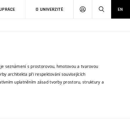
PŘIHLÁSIT
HLEDAT
UPRÁCE
O UNIVERZITĚ
EN
SE
m je seznámení s prostorovou, hmotovou a tvarovou
rby architekta při respektování souvisejících
tivním uplatněním zásad tvorby prostoru, struktury a