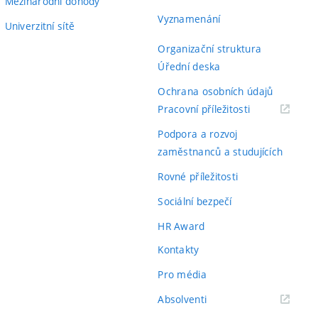
Mezinárodní dohody
Vyznamenání
Univerzitní sítě
Organizační struktura
Úřední deska
Ochrana osobních údajů
(externí
Pracovní příležitosti
odkaz)
Podpora a rozvoj
zaměstnanců a studujících
Rovné příležitosti
Sociální bezpečí
HR Award
Kontakty
Pro média
(externí
Absolventi
odkaz)