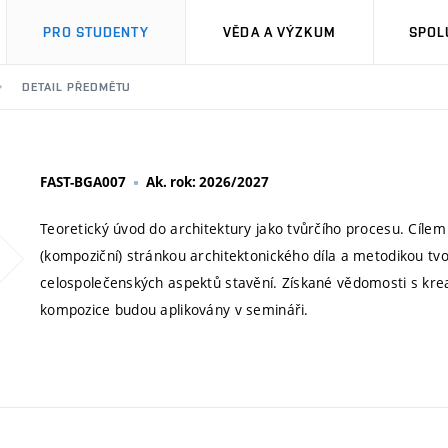
PRO STUDENTY
VĚDA A VÝZKUM
SPOL
DETAIL PŘEDMĚTU
FAST-BGA007
Ak. rok: 2026/2027
Teoretický úvod do architektury jako tvůrčího procesu. Cíle
(kompoziční) stránkou architektonického díla a metodikou tvo
celospolečenských aspektů stavění. Získané vědomosti s krea
kompozice budou aplikovány v semináři.