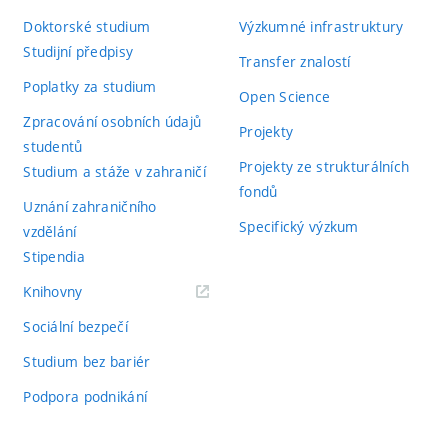
Doktorské studium
Výzkumné infrastruktury
Studijní předpisy
Transfer znalostí
Poplatky za studium
Open Science
Zpracování osobních údajů
Projekty
studentů
Projekty ze strukturálních
Studium a stáže v zahraničí
fondů
Uznání zahraničního
Specifický výzkum
vzdělání
Stipendia
(externí
Knihovny
odkaz)
Sociální bezpečí
Studium bez bariér
Podpora podnikání