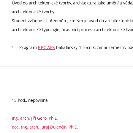
Úvod do architektonické tvorby, architektura jako umění a věda,
architektonické tvorby.
Student zvládne cíl předmětu, kterým je úvod do architektonické
architektonické typologie, účastníci procesu architektonické tvo
Program
BPC-APS
bakalářský 1 ročník, zimní semestr, po
13 hod., nepovinná
Ing. arch. Jiří Gerö, Ph.D.
doc. Ing. arch. Juraj Dulenčín, Ph.D.