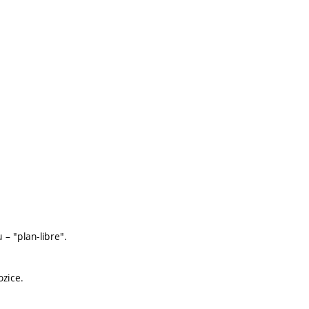
 – "plan-libre".
ozice.