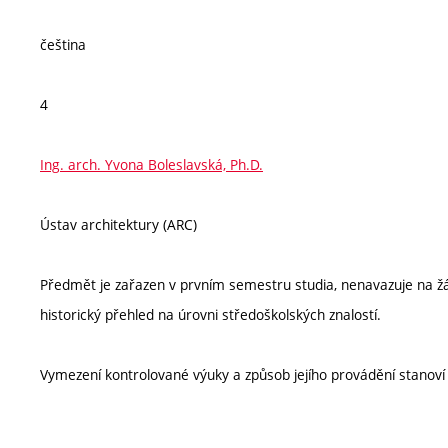
čeština
4
Ing. arch. Yvona Boleslavská, Ph.D.
Ústav architektury (ARC)
Předmět je zařazen v prvním semestru studia, nenavazuje na žá
historický přehled na úrovni středoškolských znalostí.
Vymezení kontrolované výuky a způsob jejího provádění stanov