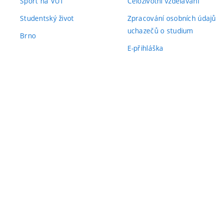
Sport na VUT
Celoživotní vzdělávání
Studentský život
Zpracování osobních údajů
uchazečů o studium
Brno
E-přihláška