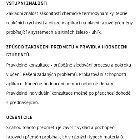
VSTUPNÍ ZNALOSTI
Základní znalost zákonitostí chemické termodynamiky, teorie
reakčních rychlostí a difuze v aplikaci na hlavní fázové přeměny
probíhající v systémech a slitinách železo - uhlík.
ZPŮSOB ZAKONČENÍ PŘEDMĚTU A PRAVIDLA HODNOCENÍ
STUDENTŮ
Pravidelné konzultace - průběžné sledování procesu a pokroku
v učení. Řešení zadaných problémů. Prokazování schopností
aplikace. Konečné hodnocení pomocí odborné debaty.
Pravidelné individuální konzultace možné po předchozí dohodě
s přednášejícím.
UČEBNÍ CÍLE
Snahou tohoto předmětu je završit výklad a pochopení
fázových přeměn probíhajících v různých typech materiálů