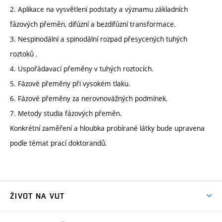
2. Aplikace na vysvětlení podstaty a významu základních
fázových přeměn, difúzní a bezdifúzní transformace.
3. Nespinodální a spinodální rozpad přesycených tuhých
roztoků .
4. Uspořádavací přeměny v tuhých roztocích.
5. Fázové přeměny při vysokém tlaku.
6. Fázové přeměny za nerovnovážných podmínek.
7. Metody studia fázových přeměn.
Konkrétní zaměření a hloubka probírané látky bude upravena
podle témat prací doktorandů.
ŽIVOT NA VUT
Atmosféra VUT