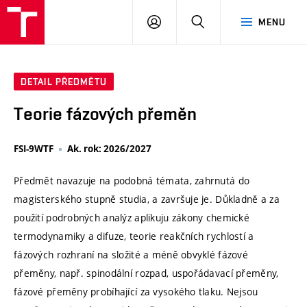
VUT
PŘIHLÁSIT
HLEDAT
MENU
SE
DETAIL PŘEDMĚTU
Teorie fázových přeměn
FSI-9WTF
Ak. rok: 2026/2027
Předmět navazuje na podobná témata, zahrnutá do
magisterského stupně studia, a završuje je. Důkladně a za
použití podrobných analýz aplikuju zákony chemické
termodynamiky a difuze, teorie reakčních rychlostí a
fázových rozhraní na složité a méně obvyklé fázové
přeměny, např. spinodální rozpad, uspořádavací přeměny,
fázové přeměny probíhající za vysokého tlaku. Nejsou