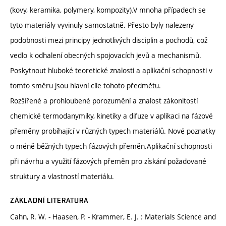
(kovy, keramika, polymery, kompozity).V mnoha případech se
tyto materiály vyvinuly samostatně. Přesto byly nalezeny
podobnosti mezi principy jednotlivých disciplin a pochodů, což
vedlo k odhalení obecných spojovacích jevů a mechanismů.
Poskytnout hluboké teoretické znalosti a aplikační schopnosti v
tomto směru jsou hlavní cíle tohoto předmětu.
Rozšířené a prohloubené porozumění a znalost zákonitostí
chemické termodanymiky, kinetiky a difuze v aplikaci na fázové
přeměny probíhající v různých typech materiálů. Nové poznatky
o méně běžných typech fázových přeměn.Aplikační schopnosti
při návrhu a využití fázových přeměn pro získání požadované
struktury a vlastností materiálu.
ZÁKLADNÍ LITERATURA
Cahn, R. W. - Haasen, P. - Krammer, E. J. : Materials Science and