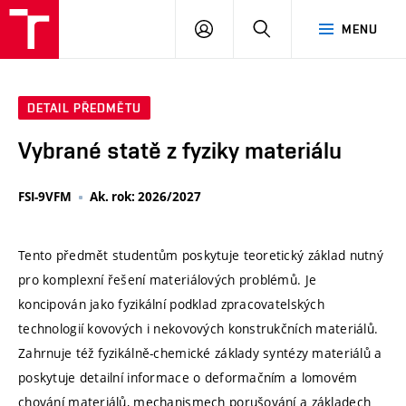
VUT
PŘIHLÁSIT
HLEDAT
MENU
SE
DETAIL PŘEDMĚTU
Vybrané statě z fyziky materiálu
FSI-9VFM
Ak. rok: 2026/2027
Tento předmět studentům poskytuje teoretický základ nutný
pro komplexní řešení materiálových problémů. Je
koncipován jako fyzikální podklad zpracovatelských
technologií kovových i nekovových konstrukčních materiálů.
Zahrnuje též fyzikálně-chemické základy syntézy materiálů a
poskytuje detailní informace o deformačním a lomovém
chování materiálů, mechanismech porušování a základech