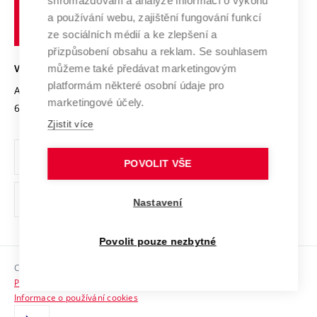
shromažďování a analýze informací o výkonu
Udržitelná univerzita
učení
Služby univerzity
Transfer znalostí
a používání webu, zajištění fungování funkcí
technické
Podnikavá univerzita / ContriBUTe
Mezinárodní dohody
ze sociálních médií a ke zlepšení a
Open Science
v
Bezpečná univerzita
přizpůsobení obsahu a reklam. Se souhlasem
Univerzitní sítě
Brně
Projekty
můžeme také předávat marketingovým
VYSOKÉ UČENÍ TECHNICKÉ V BRNĚ
Vyznamenání
platformám některé osobní údaje pro
Projekty ze strukturálních fondů
Antonínská 548/1
www.vut.cz
marketingové účely.
Organizační struktura
602 00 Brno
vut@vutbr.cz
Specifický výzkum
Zjistit více
Úřední deska
Ochrana osobních údajů
POVOLIT VŠE
(externí
Pracovní příležitosti
Nastavení
odkaz)
Podpora a rozvoj zaměstnanců a studujících
Povolit pouze nezbytné
Rovné příležitosti
Copyright © 2026 VUT
Sociální bezpečí
Prohlášení o přístupnosti
HR Award
Informace o používání cookies