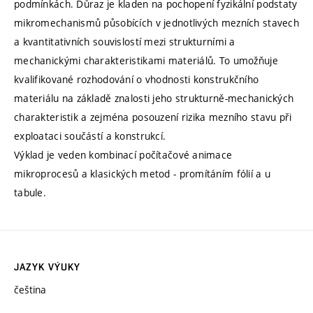
podmínkách. Důraz je kladen na pochopení fyzikální podstaty
mikromechanismů působících v jednotlivých mezních stavech
a kvantitativních souvislostí mezi strukturními a
mechanickými charakteristikami materiálů. To umožňuje
kvalifikované rozhodování o vhodnosti konstrukčního
materiálu na základě znalosti jeho strukturně-mechanických
charakteristik a zejména posouzení rizika mezního stavu při
exploataci součástí a konstrukcí.
Výklad je veden kombinací počítačové animace
mikroprocesů a klasických metod - promítáním fólií a u
tabule.
JAZYK VÝUKY
čeština