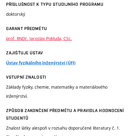
PŘÍSLUŠNOST K TYPU STUDIJNÍHO PROGRAMU
doktorský
GARANT PŘEDMĚTU
prof. RNDr. Jaroslav Pokluda, CSc.
ZAJIŠŤUJE ÚSTAV
Ústav fyzikálního inženýrství (ÚFI)
VSTUPNÍ ZNALOSTI
Základy fyziky, chemie, matematiky a materiálového
inženýrství.
ZPŮSOB ZAKONČENÍ PŘEDMĚTU A PRAVIDLA HODNOCENÍ
STUDENTŮ
Znalost látky alespoň v rozsahu doporučené literatury č. 1.