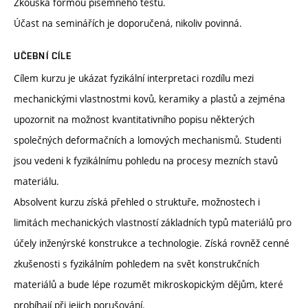
Zkouška formou písemného testu.
Účast na seminářích je doporučená, nikoliv povinná.
UČEBNÍ CÍLE
Cílem kurzu je ukázat fyzikální interpretaci rozdílu mezi
mechanickými vlastnostmi kovů, keramiky a plastů a zejména
upozornit na možnost kvantitativního popisu některých
společných deformačních a lomových mechanismů. Studenti
jsou vedeni k fyzikálnímu pohledu na procesy mezních stavů
materiálu.
Absolvent kurzu získá přehled o struktuře, možnostech i
limitách mechanických vlastností základních typů materiálů pro
účely inženýrské konstrukce a technologie. Získá rovněž cenné
zkušenosti s fyzikálním pohledem na svět konstrukčních
materiálů a bude lépe rozumět mikroskopickým dějům, které
probíhají při jejich porušování.