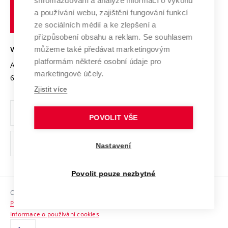
shromažďování a analýze informací o výkonu
Udržitelná univerzita
učení
Služby univerzity
Transfer znalostí
a používání webu, zajištění fungování funkcí
technické
Podnikavá univerzita / ContriBUTe
Mezinárodní dohody
ze sociálních médií a ke zlepšení a
Open Science
v
Bezpečná univerzita
přizpůsobení obsahu a reklam. Se souhlasem
Univerzitní sítě
Brně
Projekty
můžeme také předávat marketingovým
VYSOKÉ UČENÍ TECHNICKÉ V BRNĚ
Vyznamenání
platformám některé osobní údaje pro
Projekty ze strukturálních fondů
Antonínská 548/1
www.vut.cz
marketingové účely.
Organizační struktura
602 00 Brno
vut@vutbr.cz
Specifický výzkum
Zjistit více
Úřední deska
Ochrana osobních údajů
POVOLIT VŠE
(externí
Pracovní příležitosti
Nastavení
odkaz)
Podpora a rozvoj zaměstnanců a studujících
Povolit pouze nezbytné
Rovné příležitosti
Copyright © 2026 VUT
Sociální bezpečí
Prohlášení o přístupnosti
HR Award
Informace o používání cookies