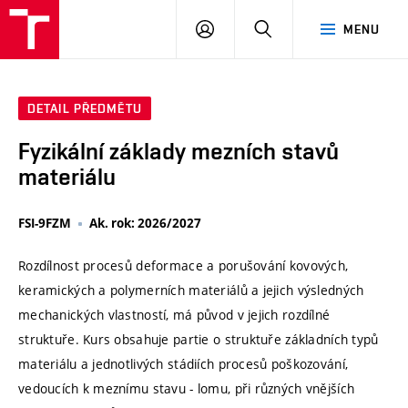
VUT
PŘIHLÁSIT
HLEDAT
MENU
SE
DETAIL PŘEDMĚTU
Fyzikální základy mezních stavů
materiálu
FSI-9FZM
Ak. rok: 2026/2027
Rozdílnost procesů deformace a porušování kovových,
keramických a polymerních materiálů a jejich výsledných
mechanických vlastností, má původ v jejich rozdílné
struktuře. Kurs obsahuje partie o struktuře základních typů
materiálu a jednotlivých stádiích procesů poškozování,
vedoucích k meznímu stavu - lomu, při různých vnějších