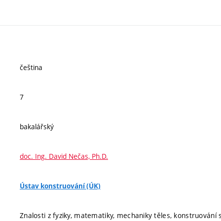
čeština
7
bakalářský
doc. Ing. David Nečas, Ph.D.
Ústav konstruování (ÚK)
Znalosti z fyziky, matematiky, mechaniky těles, konstruování