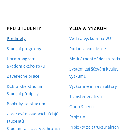
PRO STUDENTY
VĚDA A VÝZKUM
Předměty
Věda a výzkum na VUT
Studijní programy
Podpora excelence
Harmonogram
Mezinárodní vědecká rada
akademického roku
Systém zajišťování kvality
Závěrečné práce
výzkumu
Doktorské studium
Výzkumné infrastruktury
Studijní předpisy
Transfer znalostí
Poplatky za studium
Open Science
Zpracování osobních údajů
Projekty
studentů
Projekty ze strukturálních
Studium a stáže v zahraničí