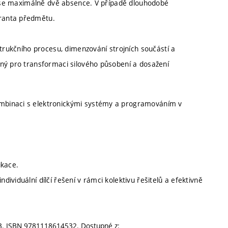
jí se maximálně dvě absence. V případě dlouhodobé
ranta předmětu.
strukčního procesu, dimenzování strojních součástí a
ený pro transformaci silového působení a dosažení
kombinaci s elektronickými systémy a programováním v
ikace.
dividuální dílčí řešení v rámci kolektivu řešitelů a efektivně
013. ISBN 9781118614532. Dostupné z: