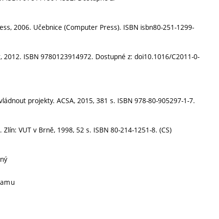
ess, 2006. Učebnice (Computer Press). ISBN isbn80-251-1299-
ier, 2012. ISBN 9780123914972. Dostupné z: doi10.1016/C2011-0-
k zvládnout projekty. ACSA, 2015, 381 s. ISBN 978-80-905297-1-7.
lín: VUT v Brně, 1998, 52 s. ISBN 80-214-1251-8. (CS)
nný
gramu