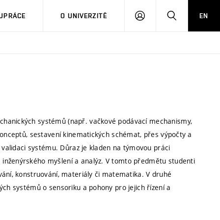
PŘIHLÁSIT
HLEDAT
UPRÁCE
O UNIVERZITĚ
EN
SE
echanických systémů (např. vačkové podávací mechanismy,
 konceptů, sestavení kinematických schémat, přes výpočty a
a validaci systému. Důraz je kladen na týmovou práci
 inženýrského myšlení a analýz. V tomto předmětu studenti
vání, konstruování, materiály či matematika. V druhé
ých systémů o sensoriku a pohony pro jejich řízení a