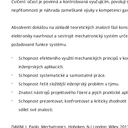
Cvičení: účast je povinná a kontrolovaná vyučujícím, povolu
nepřítomnosti je náhrada zameškané výuky v kompetenci ga
Absolventi dokážou na základě teoretických znalostí fází kon
elektroniky navrhnout a sestrojit mechatronický systém urč
požadované funkce systému.
Schopnost efektivního využití mechanických principů v 
inženýrských aplikacích.
Schopnost systematické a samostatné práce.
Schopnost řešit složitější inženýrský problém v týmu.
Znalost nástrojů projektového řízení a jejich praktické apl
Schopnost prezentovat, konfrontovat a kriticky zhodnotit in
sdílet své znalosti.
DAVIM, J. Paolo. Mechatronics. Hoboken, N.J London: Wiley, 2