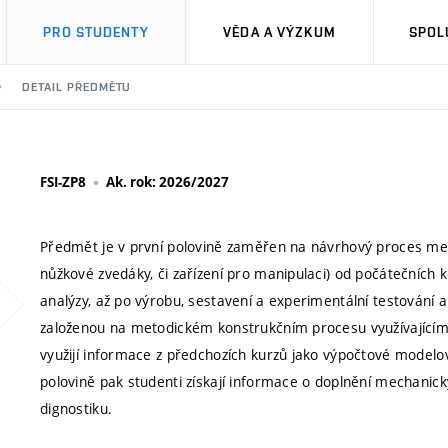
PRO STUDENTY
VĚDA A VÝZKUM
SPOL
DETAIL PŘEDMĚTU
FSI-ZP8
Ak. rok: 2026/2027
Předmět je v první polovině zaměřen na návrhový proces m
nůžkové zvedáky, či zařízení pro manipulaci) od počátečních
analýzy, až po výrobu, sestavení a experimentální testování 
založenou na metodickém konstrukčním procesu využívajícím
využijí informace z předchozích kurzů jako výpočtové modelo
polovině pak studenti získají informace o doplnění mechanick
dignostiku.