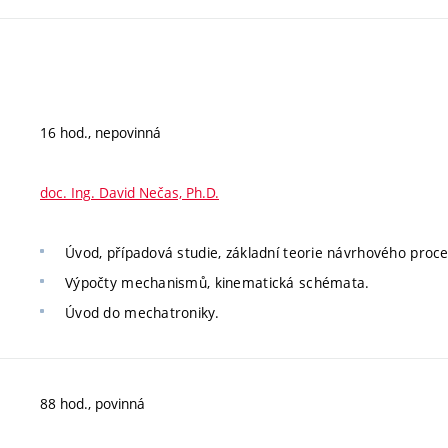
16 hod., nepovinná
doc. Ing. David Nečas, Ph.D.
Úvod, případová studie, základní teorie návrhového proc
Výpočty mechanismů, kinematická schémata.
Úvod do mechatroniky.
88 hod., povinná