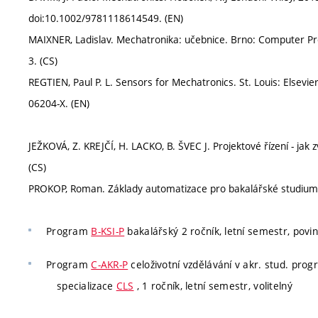
doi:10.1002/9781118614549. (EN)
MAIXNER, Ladislav. Mechatronika: učebnice. Brno: Computer Pr
3. (CS)
REGTIEN, Paul P. L. Sensors for Mechatronics. St. Louis: Elsev
06204-X. (EN)
JEŽKOVÁ, Z. KREJČÍ, H. LACKO, B. ŠVEC J. Projektové řízení - ja
(CS)
PROKOP, Roman. Základy automatizace pro bakalářské studium. Z
Program
B-KSI-P
bakalářský 2 ročník, letní semestr, povi
Program
C-AKR-P
celoživotní vzdělávání v akr. stud. pro
specializace
CLS
, 1 ročník, letní semestr, volitelný