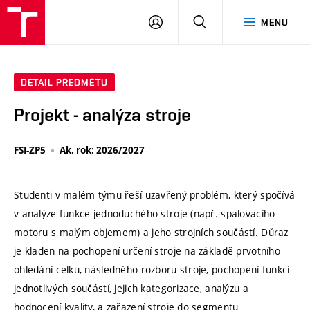
VUT
PŘIHLÁSIT
HLEDAT
MENU
SE
DETAIL PŘEDMĚTU
Projekt - analýza stroje
FSI-ZP5
Ak. rok: 2026/2027
Studenti v malém týmu řeší uzavřený problém, který spočívá
v analýze funkce jednoduchého stroje (např. spalovacího
motoru s malým objemem) a jeho strojních součástí. Důraz
je kladen na pochopení určení stroje na základě prvotního
ohledání celku, následného rozboru stroje, pochopení funkcí
jednotlivých součástí, jejich kategorizace, analýzu a
hodnocení kvality, a zařazení stroje do segmentu