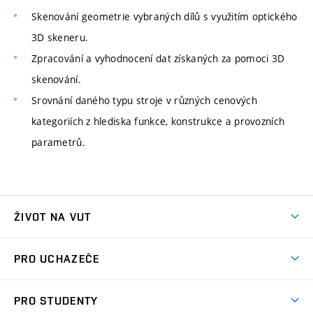
Skenování geometrie vybraných dílů s využitím optického
3D skeneru.
Zpracování a vyhodnocení dat získaných za pomoci 3D
skenování.
Srovnání daného typu stroje v různých cenových
kategoriích z hlediska funkce, konstrukce a provozních
parametrů.
ŽIVOT NA VUT
Atmosféra VUT
PRO UCHAZEČE
Prostory školy
Proč na VUT
Koleje
PRO STUDENTY
Studijní programy