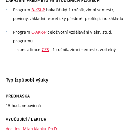
ZAŘAZENÍ PŘEDMĚTU VE STUDIJNÍCH PLÁNECH
Program
B-KSI-P
bakalářský 1 ročník, zimní semestr,
povinný, základní teoretický předmět profilujícího základu
Program
C-AKR-P
celoživotní vzdělávání v akr. stud.
programu
specializace
CZS
, 1 ročník, zimní semestr, volitelný
Typ (způsob) výuky
PŘEDNÁŠKA
15 hod., nepovinná
VYUČUJÍCÍ / LEKTOR
doc. Ing. Milan Klapka, Ph.D.