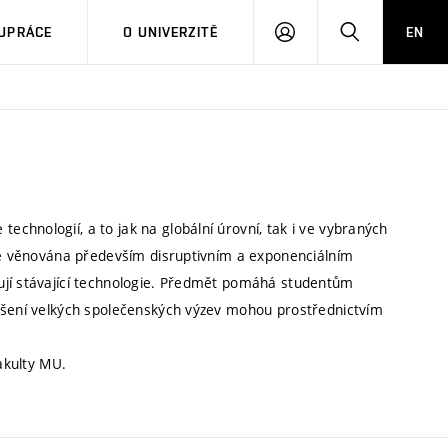
PŘIHLÁSIT
HLEDAT
UPRÁCE
O UNIVERZITĚ
EN
SE
chnologií, a to jak na globální úrovní, tak i ve vybraných
 je věnována především disruptivním a exponenciálním
ují stávající technologie. Předmět pomáhá studentům
řešení velkých společenských výzev mohou prostřednictvím
fakulty MU.