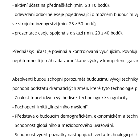
- aktivní účast na přednáškách (min. 5 z 10 bodů),
- odevzdání odborné eseje pojednávající o možném budoucím vyu
ve strojním inženýrství (min. 25 z 50 bodů),
- prezentace eseje spojená s diskuzí (min. 20 z 40 bodů).
Přednášky: účast je povinná a kontrolovaná vyučujícím. Povolu
nepřítomnosti je náhrada zameškané výuky v kompetenci gara
Absolventi budou schopni porozumět budoucímu vývoji techniky, 
pochopit podstatu dramatických změn, které tyto technologie př
- Znalost teoretických východisek technologické singularity.
- Pochopení limitů „lineárního myšlení“.
- Představa o budoucím demografickém, ekonomickém a technol
- Schopnost globálního a mezioborového uvažování.
- Schopnost využít poznatky nastupujících věd a technologií při