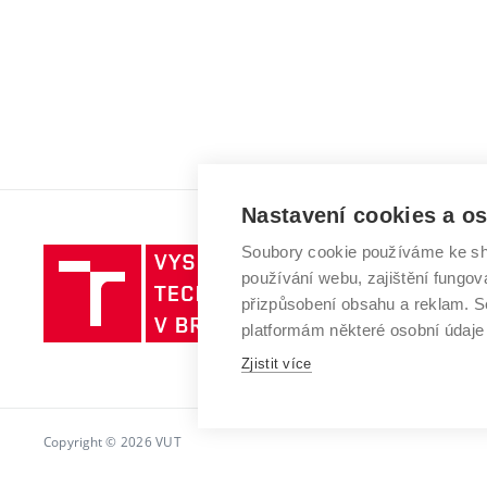
Nastavení cookies a o
Soubory cookie používáme ke sh
Vysoké
používání webu, zajištění fungová
učení
přizpůsobení obsahu a reklam.
technické
platformám některé osobní údaje
v
Zjistit více
Brně
Copyright © 2026 VUT