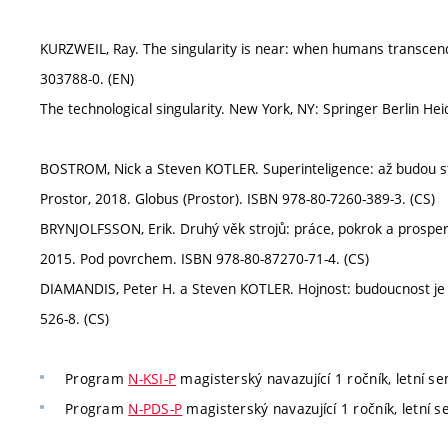
KURZWEIL, Ray. The singularity is near: when humans transcend
303788-0. (EN)
The technological singularity. New York, NY: Springer Berlin He
BOSTROM, Nick a Steven KOTLER. Superinteligence: až budou str
Prostor, 2018. Globus (Prostor). ISBN 978-80-7260-389-3. (CS)
BRYNJOLFSSON, Erik. Druhý věk strojů: práce, pokrok a prosperit
2015. Pod povrchem. ISBN 978-80-87270-71-4. (CS)
DIAMANDIS, Peter H. a Steven KOTLER. Hojnost: budoucnost je l
526-8. (CS)
Program
N-KSI-P
magisterský navazující 1 ročník, letní s
Program
N-PDS-P
magisterský navazující 1 ročník, letní 