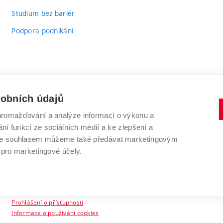
Studium bez bariér
Podpora podnikání
sobních údajů
romažďování a analýze informací o výkonu a
VYSOKÉ UČENÍ TECHNICKÉ V BRNĚ
ní funkcí ze sociálních médií a ke zlepšení a
Antonínská 548/1
www.vut.cz
 Se souhlasem můžeme také předávat marketingovým
602 00 Brno
vut@vutbr.cz
 pro marketingové účely.
Prohlášení o přístupnosti
Informace o používání cookies