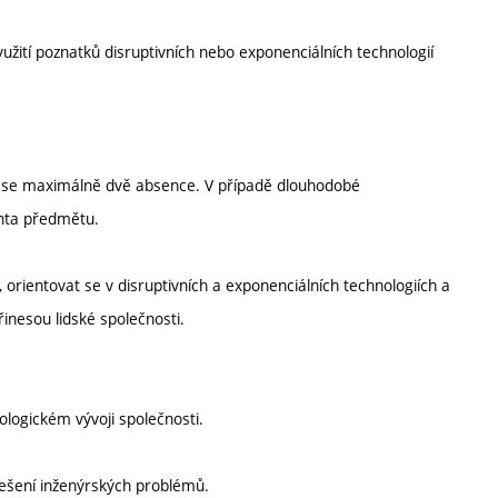
žití poznatků disruptivních nebo exponenciálních technologií
jí se maximálně dvě absence. V případě dlouhodobé
nta předmětu.
orientovat se v disruptivních a exponenciálních technologiích a
inesou lidské společnosti.
ogickém vývoji společnosti.
 řešení inženýrských problémů.