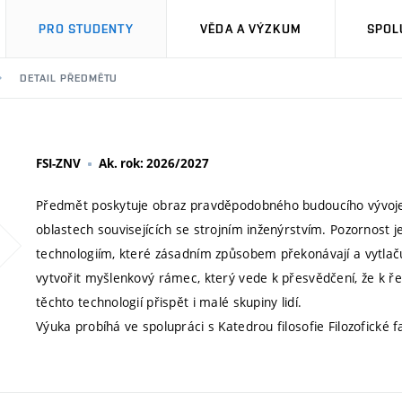
PRO STUDENTY
VĚDA A VÝZKUM
SPOL
DETAIL PŘEDMĚTU
FSI-ZNV
Ak. rok: 2026/2027
Předmět poskytuje obraz pravděpodobného budoucího vývoje te
oblastech souvisejících se strojním inženýrstvím. Pozornost
technologiím, které zásadním způsobem překonávají a vytlač
vytvořit myšlenkový rámec, který vede k přesvědčení, že k 
těchto technologií přispět i malé skupiny lidí.
Výuka probíhá ve spolupráci s Katedrou filosofie Filozofické 