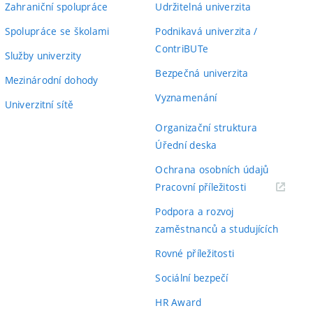
Zahraniční spolupráce
Udržitelná univerzita
Spolupráce se školami
Podnikavá univerzita /
ContriBUTe
Služby univerzity
Bezpečná univerzita
Mezinárodní dohody
Vyznamenání
Univerzitní sítě
Organizační struktura
Úřední deska
Ochrana osobních údajů
(externí
Pracovní příležitosti
odkaz)
Podpora a rozvoj
zaměstnanců a studujících
Rovné příležitosti
Sociální bezpečí
HR Award