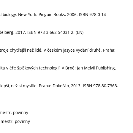
 biology. New York: Pinguin Books, 2006. ISBN 978-0-14-
idelberg, 2017. ISBN 978-3-662-54031-2. (EN)
oje chytřejší než lidé. V českém jazyce vydání druhé. Praha:
a v éře špičkových technologií. V Brně: Jan Melvil Publishing,
epší, než si myslíte. Praha: Dokořán, 2013. ISBN 978-80-7363-
emestr, povinný
semestr, povinný