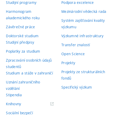
Studijní programy
Podpora excelence
Harmonogram
Mezinárodní vědecká rada
akademického roku
Systém zajišťování kvality
Závěrečné práce
výzkumu
Doktorské studium
Výzkumné infrastruktury
Studijní předpisy
Transfer znalostí
Poplatky za studium
Open Science
Zpracování osobních údajů
Projekty
studentů
Projekty ze strukturálních
Studium a stáže v zahraničí
fondů
Uznání zahraničního
Specifický výzkum
vzdělání
Stipendia
(externí
Knihovny
odkaz)
Sociální bezpečí