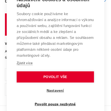
O UNIVERZITĚ
Doktorské studium
Podpora podnikání
E-přihláška
údajů
Zahraniční spolupráce
Systém zajišťování kvality výzkumu
Profil univerzity
Spolupráce se školami
Soubory cookie používáme ke
Vysoké
Výzkumné infrastruktury
shromažďování a analýze informací o výkonu
Udržitelná univerzita
učení
Služby univerzity
Transfer znalostí
a používání webu, zajištění fungování funkcí
technické
Podnikavá univerzita / ContriBUTe
Mezinárodní dohody
ze sociálních médií a ke zlepšení a
Open Science
v
Bezpečná univerzita
přizpůsobení obsahu a reklam. Se souhlasem
Univerzitní sítě
Brně
Projekty
můžeme také předávat marketingovým
VYSOKÉ UČENÍ TECHNICKÉ V BRNĚ
Vyznamenání
platformám některé osobní údaje pro
Projekty ze strukturálních fondů
Antonínská 548/1
www.vut.cz
marketingové účely.
Organizační struktura
602 00 Brno
vut@vutbr.cz
Specifický výzkum
Zjistit více
Úřední deska
Ochrana osobních údajů
POVOLIT VŠE
(externí
Pracovní příležitosti
Nastavení
odkaz)
Podpora a rozvoj zaměstnanců a studujících
Povolit pouze nezbytné
Rovné příležitosti