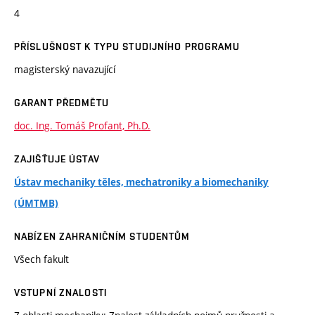
4
PŘÍSLUŠNOST K TYPU STUDIJNÍHO PROGRAMU
magisterský navazující
GARANT PŘEDMĚTU
doc. Ing. Tomáš Profant, Ph.D.
ZAJIŠŤUJE ÚSTAV
Ústav mechaniky těles, mechatroniky a biomechaniky
(ÚMTMB)
NABÍZEN ZAHRANIČNÍM STUDENTŮM
Všech fakult
VSTUPNÍ ZNALOSTI