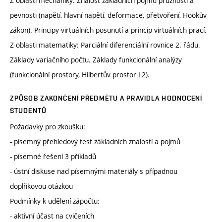
Z oblasti mechaniky: Znalost základních pojmů pružnosti a
pevnosti (napětí, hlavní napětí, deformace, přetvoření, Hookův
zákon). Principy virtuálních posunutí a princip virtuálních prací.
Z oblasti matematiky: Parciální diferenciální rovnice 2. řádu.
Základy variačního počtu. Základy funkcionální analýzy
(funkcionální prostory, Hilbertův prostor L2).
ZPŮSOB ZAKONČENÍ PŘEDMĚTU A PRAVIDLA HODNOCENÍ
STUDENTŮ
Požadavky pro zkoušku:
- písemný přehledový test základních znalostí a pojmů
- písemné řešení 3 příkladů
- ústní diskuse nad písemnými materiály s případnou
doplňkovou otázkou
Podmínky k udělení zápočtu:
- aktivní účast na cvičeních