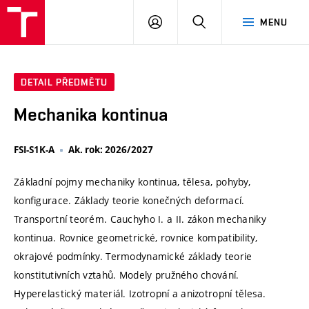
VUT
PŘIHLÁSIT
HLEDAT
MENU
SE
DETAIL PŘEDMĚTU
Mechanika kontinua
FSI-S1K-A
Ak. rok: 2026/2027
Základní pojmy mechaniky kontinua, tělesa, pohyby,
konfigurace. Základy teorie konečných deformací.
Transportní teorém. Cauchyho I. a II. zákon mechaniky
kontinua. Rovnice geometrické, rovnice kompatibility,
okrajové podmínky. Termodynamické základy teorie
konstitutivních vztahů. Modely pružného chování.
Hyperelastický materiál. Izotropní a anizotropní tělesa.