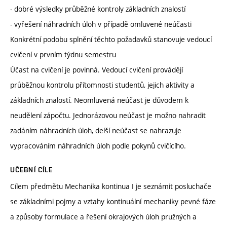
- dobré výsledky průběžné kontroly základních znalostí
- vyřešení náhradních úloh v případě omluvené neúčasti
Konkrétní podobu splnění těchto požadavků stanovuje vedoucí
cvičení v prvním týdnu semestru
Účast na cvičení je povinná. Vedoucí cvičení provádějí
průběžnou kontrolu přítomnosti studentů, jejich aktivity a
základních znalostí. Neomluvená neúčast je důvodem k
neudělení zápočtu. Jednorázovou neúčast je možno nahradit
zadáním náhradních úloh, delší neúčast se nahrazuje
vypracováním náhradních úloh podle pokynů cvičícího.
UČEBNÍ CÍLE
Cílem předmětu Mechanika kontinua I je seznámit posluchače
se základními pojmy a vztahy kontinuální mechaniky pevné fáze
a způsoby formulace a řešení okrajových úloh pružných a