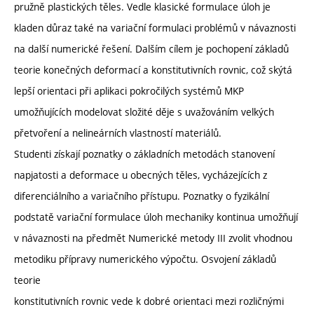
pružně plastických těles. Vedle klasické formulace úloh je
kladen důraz také na variační formulaci problémů v návaznosti
na další numerické řešení. Dalším cílem je pochopení základů
teorie konečných deformací a konstitutivních rovnic, což skýtá
lepší orientaci při aplikaci pokročilých systémů MKP
umožňujících modelovat složité děje s uvažováním velkých
přetvoření a nelineárních vlastností materiálů.
Studenti získají poznatky o základních metodách stanovení
napjatosti a deformace u obecných těles, vycházejících z
diferenciálního a variačního přístupu. Poznatky o fyzikální
podstatě variační formulace úloh mechaniky kontinua umožňují
v návaznosti na předmět Numerické metody III zvolit vhodnou
metodiku přípravy numerického výpočtu. Osvojení základů
teorie
konstitutivních rovnic vede k dobré orientaci mezi rozličnými