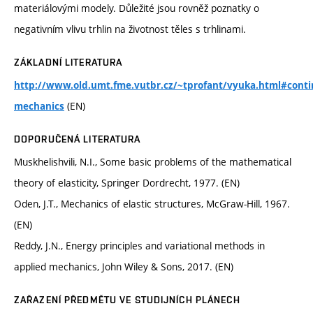
materiálovými modely. Důležité jsou rovněž poznatky o
negativním vlivu trhlin na životnost těles s trhlinami.
ZÁKLADNÍ LITERATURA
http://www.old.umt.fme.vutbr.cz/~tprofant/vyuka.html#cont
(EN)
mechanics
DOPORUČENÁ LITERATURA
Muskhelishvili, N.I., Some basic problems of the mathematical
theory of elasticity, Springer Dordrecht, 1977. (EN)
Oden, J.T., Mechanics of elastic structures, McGraw-Hill, 1967.
(EN)
Reddy, J.N., Energy principles and variational methods in
applied mechanics, John Wiley & Sons, 2017. (EN)
ZAŘAZENÍ PŘEDMĚTU VE STUDIJNÍCH PLÁNECH