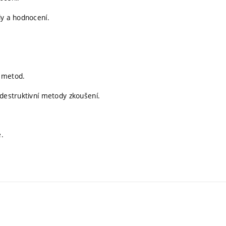
dy a hodnocení.
h metod.
 destruktivní metody zkoušení.
e.