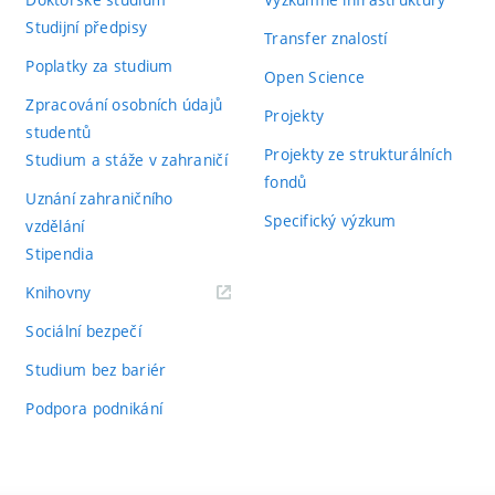
Studijní předpisy
Transfer znalostí
Poplatky za studium
Open Science
Zpracování osobních údajů
Projekty
studentů
Projekty ze strukturálních
Studium a stáže v zahraničí
fondů
Uznání zahraničního
Specifický výzkum
vzdělání
Stipendia
(externí
Knihovny
odkaz)
Sociální bezpečí
Studium bez bariér
Podpora podnikání