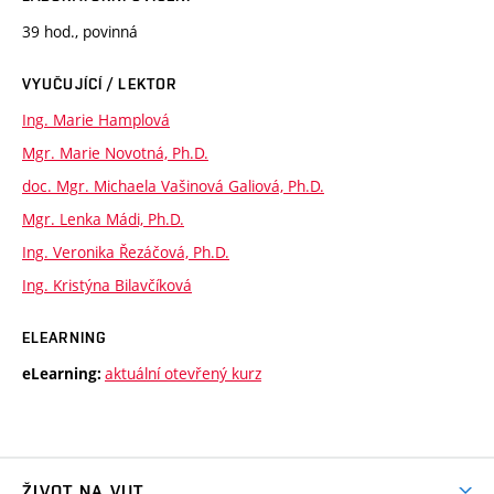
39 hod., povinná
VYUČUJÍCÍ / LEKTOR
Ing. Marie Hamplová
Mgr. Marie Novotná, Ph.D.
doc. Mgr. Michaela Vašinová Galiová, Ph.D.
Mgr. Lenka Mádi, Ph.D.
Ing. Veronika Řezáčová, Ph.D.
Ing. Kristýna Bilavčíková
ELEARNING
aktuální otevřený kurz
eLearning:
ŽIVOT NA VUT