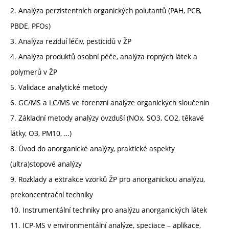
2. Analýza perzistentních organických polutantů (PAH, PCB,
PBDE, PFOs)
3. Analýza reziduí léčiv, pesticidů v ŽP
4. Analýza produktů osobní péče, analýza ropných látek a
polymerů v ŽP
5. Validace analytické metody
6. GC/MS a LC/MS ve forenzní analýze organických sloučenin
7. Základní metody analýzy ovzduší (NOx, SO3, CO2, těkavé
látky, O3, PM10, …)
8. Úvod do anorganické analýzy, praktické aspekty
(ultra)stopové analýzy
9. Rozklady a extrakce vzorků ŽP pro anorganickou analýzu,
prekoncentrační techniky
10. Instrumentální techniky pro analýzu anorganických látek
11. ICP-MS v environmentální analýze, speciace – aplikace,