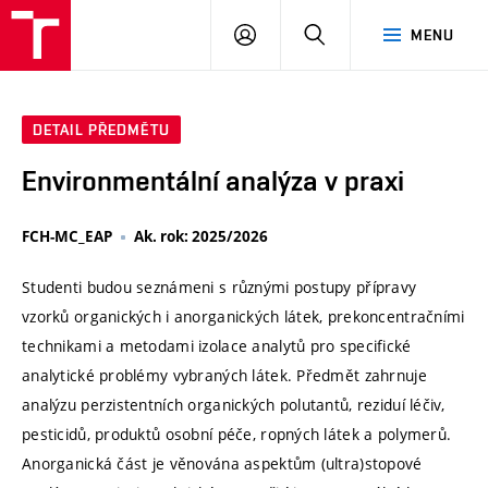
VUT
PŘIHLÁSIT
HLEDAT
MENU
SE
DETAIL PŘEDMĚTU
Environmentální analýza v praxi
FCH-MC_EAP
Ak. rok: 2025/2026
Studenti budou seznámeni s různými postupy přípravy
vzorků organických i anorganických látek, prekoncentračními
technikami a metodami izolace analytů pro specifické
analytické problémy vybraných látek. Předmět zahrnuje
analýzu perzistentních organických polutantů, reziduí léčiv,
pesticidů, produktů osobní péče, ropných látek a polymerů.
Anorganická část je věnována aspektům (ultra)stopové