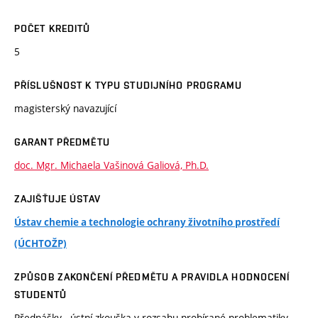
POČET KREDITŮ
5
PŘÍSLUŠNOST K TYPU STUDIJNÍHO PROGRAMU
magisterský navazující
GARANT PŘEDMĚTU
doc. Mgr. Michaela Vašinová Galiová, Ph.D.
ZAJIŠŤUJE ÚSTAV
Ústav chemie a technologie ochrany životního prostředí
(ÚCHTOŽP)
ZPŮSOB ZAKONČENÍ PŘEDMĚTU A PRAVIDLA HODNOCENÍ
STUDENTŮ
Přednášky - ústní zkouška v rozsahu probírané problematiky