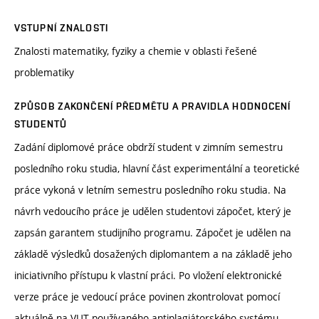
VSTUPNÍ ZNALOSTI
Znalosti matematiky, fyziky a chemie v oblasti řešené
problematiky
ZPŮSOB ZAKONČENÍ PŘEDMĚTU A PRAVIDLA HODNOCENÍ
STUDENTŮ
Zadání diplomové práce obdrží student v zimním semestru
posledního roku studia, hlavní část experimentální a teoretické
práce vykoná v letním semestru posledního roku studia. Na
návrh vedoucího práce je udělen studentovi zápočet, který je
zapsán garantem studijního programu. Zápočet je udělen na
základě výsledků dosažených diplomantem a na základě jeho
iniciativního přístupu k vlastní práci. Po vložení elektronické
verze práce je vedoucí práce povinen zkontrolovat pomocí
aktuálně na VUT používaného antiplagiátorského systému