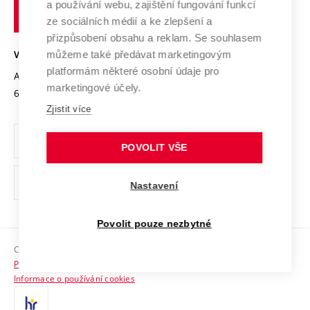
Transfer znalostí
a používání webu, zajištění fungování funkcí
technické
Podnikavá univerzita / ContriBUTe
Mezinárodní dohody
ze sociálních médií a ke zlepšení a
Open Science
v
Bezpečná univerzita
přizpůsobení obsahu a reklam. Se souhlasem
Univerzitní sítě
Brně
Projekty
můžeme také předávat marketingovým
VYSOKÉ UČENÍ TECHNICKÉ V BRNĚ
Vyznamenání
platformám některé osobní údaje pro
Projekty ze strukturálních fondů
Antonínská 548/1
www.vut.cz
marketingové účely.
Organizační struktura
602 00 Brno
vut@vutbr.cz
Specifický výzkum
Zjistit více
Úřední deska
Ochrana osobních údajů
POVOLIT VŠE
(externí
Pracovní příležitosti
Nastavení
odkaz)
Podpora a rozvoj zaměstnanců a studujících
Povolit pouze nezbytné
Rovné příležitosti
Copyright © 2026 VUT
Sociální bezpečí
Prohlášení o přístupnosti
HR Award
Informace o používání cookies