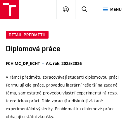
VUT
PŘIHLÁSIT
HLEDAT
MENU
SE
DETAIL PŘEDMĚTU
Diplomová práce
FCH-MC_DP_ECHT
Ak. rok: 2025/2026
V rámci předmětu zpracovávají studenti diplomovou práci.
Formulují cíle práce, provedou literární rešerší na zadané
téma, samostatně provedou vlastní experimentální, resp.
teoretickou práci. Dále zpracují a diskutují získané
experimentální výsledky. Problematiku diplomové práce
obhajují u státní zkoušky.