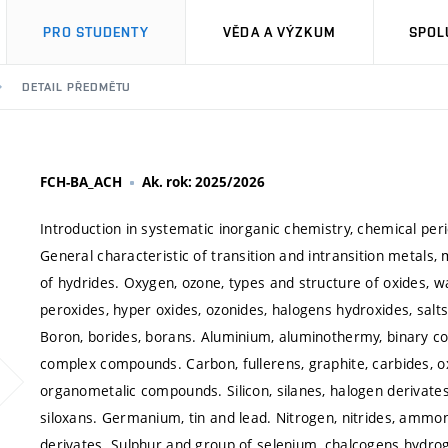
PRO STUDENTY
VĚDA A VÝZKUM
SPOL
DETAIL PŘEDMĚTU
FCH-BA_ACH
Ak. rok: 2025/2026
Introduction in systematic inorganic chemistry, chemical perio
General characteristic of transition and intransition metals,
of hydrides. Oxygen, ozone, types and structure of oxides, wa
peroxides, hyper oxides, ozonides, halogens hydroxides, sa
Boron, borides, borans. Aluminium, aluminothermy, binary c
complex compounds. Carbon, fullerens, graphite, carbides, o
organometalic compounds. Silicon, silanes, halogen derivates,
siloxans. Germanium, tin and lead. Nitrogen, nitrides, ammo
derivates. Sulphur and group of selenium, chalcogens hyd