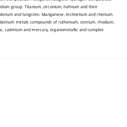
dium group. Titanium, zirconium, hafnium and their
bdenum and tungsten. Manganese, technetium and rhenium.
d platinum metals compounds of ruthenium, osmium, rhodium,
Zinc, cadmium and mercury, organometallic and complex