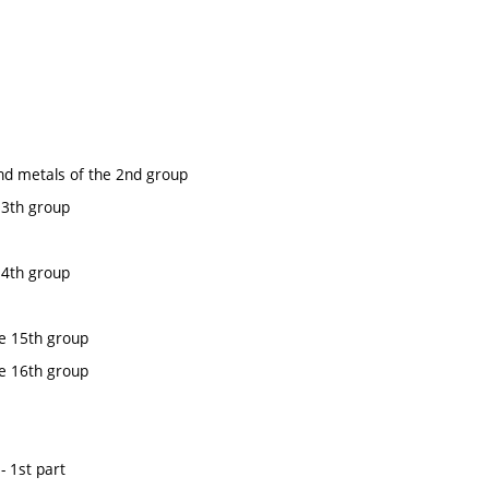
nd metals of the 2nd group
13th group
14th group
e 15th group
e 16th group
- 1st part