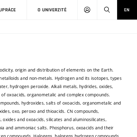
PŘIHLÁSIT
HLEDAT
UPRÁCE
O UNIVERZITĚ
EN
SE
dicity, origin and distribution of elements on the Earth.
 metalloids and non-metals. Hydrogen and its isotopes, types
ter, hydrogen peroxide. Alkali metals, hydrides, oxides,
lts of oxoacids, organometalic and complex compounds.
ompounds, hydroxides, salts of oxoacids, organometalic and
xides, oxo, peroxo and thioacids. CN compounds,
 oxides and oxoacids, silicates and aluminosilicates,
nia and ammoniac salts. Phosphorus, oxoacids and their
rogen compounds. Halogens, halogens hydrogen compounds,