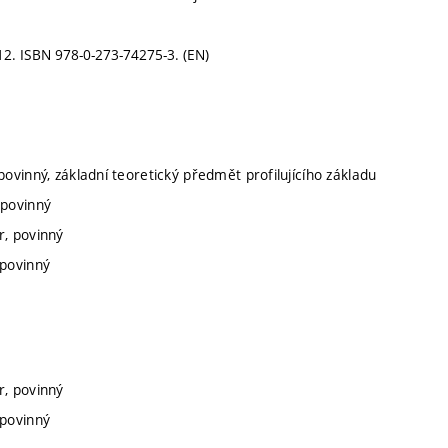
012. ISBN 978-0-273-74275-3. (EN)
povinný, základní teoretický předmět profilujícího základu
 povinný
r, povinný
 povinný
r, povinný
 povinný