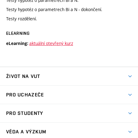
Testy hypotéz o parametrech Bi a N.
Testy hypotéz o parametrech Bi a N - dokončení.
Testy rozdělení.
ELEARNING
aktuální otevřený kurz
eLearning:
ŽIVOT NA VUT
Atmosféra VUT
PRO UCHAZEČE
Prostory školy
Proč na VUT
Koleje
PRO STUDENTY
Studijní programy
Stravování
Předměty
Studijní předpisy
Studium a stáže v zahraničí
Stipendia
Dny otevřených dveří
VĚDA A VÝZKUM
Sport na VUT
(externí
Studijní programy
Poplatky za studium
Uznání zahraničního vzdělání
Knihovny