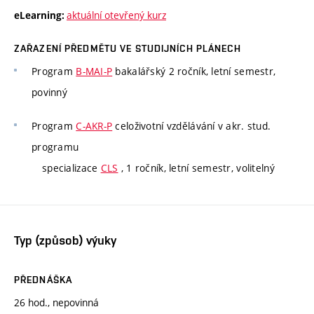
aktuální otevřený kurz
eLearning:
ZAŘAZENÍ PŘEDMĚTU VE STUDIJNÍCH PLÁNECH
Program
B-MAI-P
bakalářský 2 ročník, letní semestr,
povinný
Program
C-AKR-P
celoživotní vzdělávání v akr. stud.
programu
specializace
CLS
, 1 ročník, letní semestr, volitelný
Typ (způsob) výuky
PŘEDNÁŠKA
26 hod., nepovinná