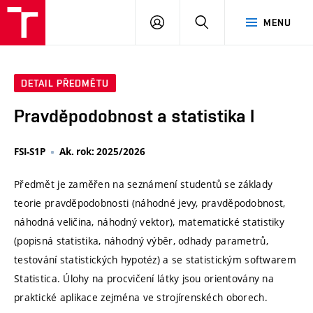
VUT
PŘIHLÁSIT
HLEDAT
MENU
SE
DETAIL PŘEDMĚTU
Pravděpodobnost a statistika I
FSI-S1P
Ak. rok: 2025/2026
Předmět je zaměřen na seznámení studentů se základy
teorie pravděpodobnosti (náhodné jevy, pravděpodobnost,
náhodná veličina, náhodný vektor), matematické statistiky
(popisná statistika, náhodný výběr, odhady parametrů,
testování statistických hypotéz) a se statistickým softwarem
Statistica. Úlohy na procvičení látky jsou orientovány na
praktické aplikace zejména ve strojírenskéch oborech.