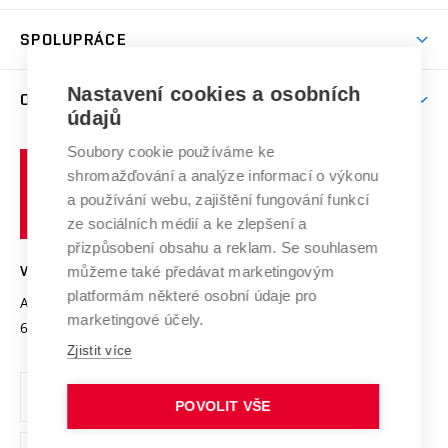
Aktivity pro juniory
Studentský život
odkaz)
Věda a výzkum na VUT
Harmonogram akademického roku
Zpracování osobních údajů studentů
Sociální bezpečí
SPOLUPRÁCE
Celoživotní vzdělávání
Brno
Podpora excelence
Závěrečné práce
Studium bez bariér
Zpracování osobních údajů uchazečů o studium
Firemní spolupráce
Mezinárodní vědecká rada
Nastavení cookies a osobních
O UNIVERZITĚ
Doktorské studium
Podpora podnikání
E-přihláška
údajů
Zahraniční spolupráce
Systém zajišťování kvality výzkumu
Profil univerzity
Spolupráce se školami
Soubory cookie používáme ke
Vysoké
Výzkumné infrastruktury
shromažďování a analýze informací o výkonu
Udržitelná univerzita
učení
Služby univerzity
Transfer znalostí
a používání webu, zajištění fungování funkcí
technické
Podnikavá univerzita / ContriBUTe
Mezinárodní dohody
ze sociálních médií a ke zlepšení a
Open Science
v
Bezpečná univerzita
přizpůsobení obsahu a reklam. Se souhlasem
Univerzitní sítě
Brně
Projekty
můžeme také předávat marketingovým
VYSOKÉ UČENÍ TECHNICKÉ V BRNĚ
Vyznamenání
platformám některé osobní údaje pro
Projekty ze strukturálních fondů
Antonínská 548/1
www.vut.cz
marketingové účely.
Organizační struktura
602 00 Brno
vut@vutbr.cz
Specifický výzkum
Zjistit více
Úřední deska
Ochrana osobních údajů
POVOLIT VŠE