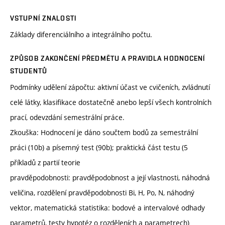
VSTUPNÍ ZNALOSTI
Základy diferenciálního a integrálního počtu.
ZPŮSOB ZAKONČENÍ PŘEDMĚTU A PRAVIDLA HODNOCENÍ
STUDENTŮ
Podmínky udělení zápočtu: aktivní účast ve cvičeních, zvládnutí
celé látky, klasifikace dostatečně anebo lepší všech kontrolních
prací, odevzdání semestrální práce.
Zkouška: Hodnocení je dáno součtem bodů za semestrální
práci (10b) a písemný test (90b); praktická část testu (5
příkladů z partií teorie
pravděpodobnosti: pravděpodobnost a její vlastnosti, náhodná
veličina, rozdělení pravděpodobnosti Bi, H, Po, N, náhodný
vektor, matematická statistika: bodové a intervalové odhady
parametrů, testy hypotéz o rozděleních a parametrech)