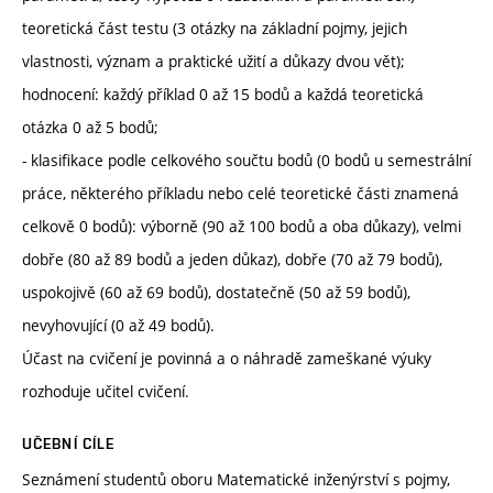
teoretická část testu (3 otázky na základní pojmy, jejich
vlastnosti, význam a praktické užití a důkazy dvou vět);
hodnocení: každý příklad 0 až 15 bodů a každá teoretická
otázka 0 až 5 bodů;
- klasifikace podle celkového součtu bodů (0 bodů u semestrální
práce, některého příkladu nebo celé teoretické části znamená
celkově 0 bodů): výborně (90 až 100 bodů a oba důkazy), velmi
dobře (80 až 89 bodů a jeden důkaz), dobře (70 až 79 bodů),
uspokojivě (60 až 69 bodů), dostatečně (50 až 59 bodů),
nevyhovující (0 až 49 bodů).
Účast na cvičení je povinná a o náhradě zameškané výuky
rozhoduje učitel cvičení.
UČEBNÍ CÍLE
Seznámení studentů oboru Matematické inženýrství s pojmy,