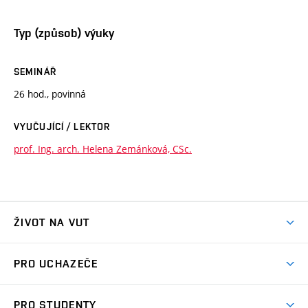
Typ (způsob) výuky
SEMINÁŘ
26 hod., povinná
VYUČUJÍCÍ / LEKTOR
prof. Ing. arch. Helena Zemánková, CSc.
ŽIVOT NA VUT
Atmosféra VUT
PRO UCHAZEČE
Prostory školy
Proč na VUT
Koleje
PRO STUDENTY