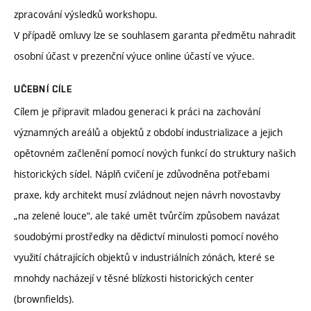
zpracování výsledků workshopu.
V případě omluvy lze se souhlasem garanta předmětu nahradit
osobní účast v prezenční výuce online účastí ve výuce.
UČEBNÍ CÍLE
Cílem je připravit mladou generaci k práci na zachování
významných areálů a objektů z období industrializace a jejich
opětovném začlenění pomocí nových funkcí do struktury našich
historických sídel. Náplň cvičení je zdůvodněna potřebami
praxe, kdy architekt musí zvládnout nejen návrh novostavby
„na zelené louce“, ale také umět tvůrčím způsobem navázat
soudobými prostředky na dědictví minulosti pomocí nového
využití chátrajících objektů v industriálních zónách, které se
mnohdy nacházejí v těsné blízkosti historických center
(brownfields).