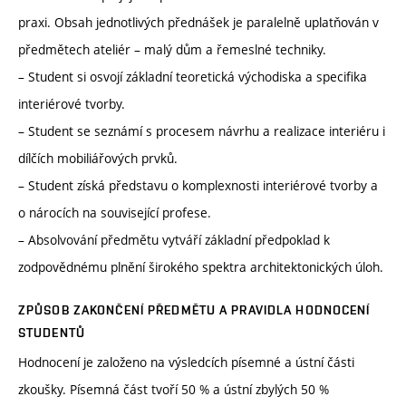
praxi. Obsah jednotlivých přednášek je paralelně uplatňován v
předmětech ateliér – malý dům a řemeslné techniky.
– Student si osvojí základní teoretická východiska a specifika
interiérové tvorby.
– Student se seznámí s procesem návrhu a realizace interiéru i
dílčích mobiliářových prvků.
– Student získá představu o komplexnosti interiérové tvorby a
o nárocích na související profese.
– Absolvování předmětu vytváří základní předpoklad k
zodpovědnému plnění širokého spektra architektonických úloh.
ZPŮSOB ZAKONČENÍ PŘEDMĚTU A PRAVIDLA HODNOCENÍ
STUDENTŮ
Hodnocení je založeno na výsledcích písemné a ústní části
zkoušky. Písemná část tvoří 50 % a ústní zbylých 50 %