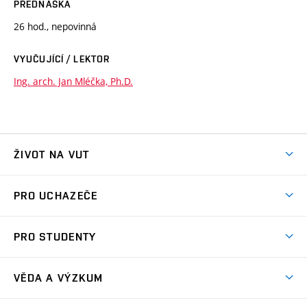
PŘEDNÁŠKA
26 hod., nepovinná
VYUČUJÍCÍ / LEKTOR
Ing. arch. Jan Mléčka, Ph.D.
ŽIVOT NA VUT
Atmosféra VUT
PRO UCHAZEČE
Prostory školy
Proč na VUT
Koleje
PRO STUDENTY
Studijní programy
Stravování
Předměty
Studijní předpisy
Studium a stáže v zahraničí
Stipendia
Dny otevřených dveří
VĚDA A VÝZKUM
Sport na VUT
(externí
Studijní programy
Poplatky za studium
Uznání zahraničního vzdělání
Knihovny
Aktivity pro juniory
Studentský život
odkaz)
Věda a výzkum na VUT