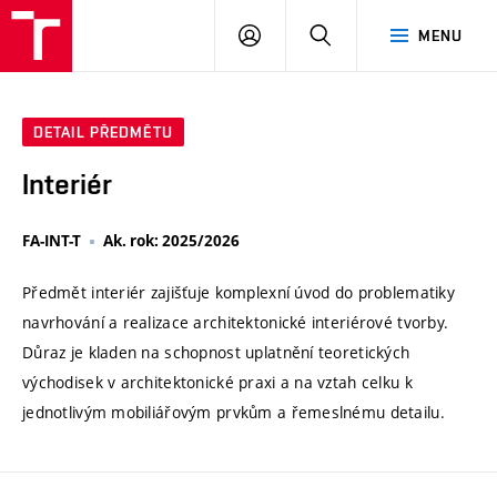
VUT
PŘIHLÁSIT
HLEDAT
MENU
SE
DETAIL PŘEDMĚTU
Interiér
FA-INT-T
Ak. rok: 2025/2026
Předmět interiér zajišťuje komplexní úvod do problematiky
navrhování a realizace architektonické interiérové tvorby.
Důraz je kladen na schopnost uplatnění teoretických
východisek v architektonické praxi a na vztah celku k
jednotlivým mobiliářovým prvkům a řemeslnému detailu.