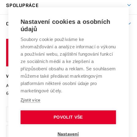
Harmonogram akademického roku
Zpracování osobních údajů studentů
Sociální bezpečí
SPOLUPRÁCE
Celoživotní vzdělávání
Brno
Podpora excelence
Závěrečné práce
Studium bez bariér
Zpracování osobních údajů uchazečů o studium
Firemní spolupráce
Mezinárodní vědecká rada
Nastavení cookies a osobních
O UNIVERZITĚ
Doktorské studium
Podpora podnikání
E-přihláška
údajů
Zahraniční spolupráce
Systém zajišťování kvality výzkumu
Profil univerzity
Spolupráce se školami
Soubory cookie používáme ke
Vysoké
Výzkumné infrastruktury
shromažďování a analýze informací o výkonu
Udržitelná univerzita
učení
Služby univerzity
Transfer znalostí
a používání webu, zajištění fungování funkcí
technické
Podnikavá univerzita / ContriBUTe
Mezinárodní dohody
ze sociálních médií a ke zlepšení a
Open Science
v
Bezpečná univerzita
přizpůsobení obsahu a reklam. Se souhlasem
Univerzitní sítě
Brně
Projekty
můžeme také předávat marketingovým
VYSOKÉ UČENÍ TECHNICKÉ V BRNĚ
Vyznamenání
platformám některé osobní údaje pro
Projekty ze strukturálních fondů
Antonínská 548/1
www.vut.cz
marketingové účely.
Organizační struktura
602 00 Brno
vut@vutbr.cz
Specifický výzkum
Zjistit více
Úřední deska
Ochrana osobních údajů
POVOLIT VŠE
(externí
Pracovní příležitosti
Nastavení