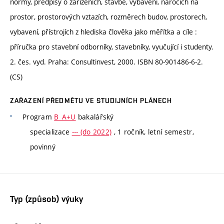
normy, předpisy o zařízeních, stavbě, vybavení, nárocích na
prostor, prostorových vztazích, rozměrech budov, prostorech,
vybavení, přístrojích z hlediska člověka jako měřítka a cíle :
příručka pro stavební odborníky, stavebníky, vyučující i studenty.
2. čes. vyd. Praha: Consultinvest, 2000. ISBN 80-901486-6-2.
(CS)
ZAŘAZENÍ PŘEDMĚTU VE STUDIJNÍCH PLÁNECH
Program
B_A+U
bakalářský
specializace
--- (do 2022)
, 1 ročník, letní semestr,
povinný
Typ (způsob) výuky