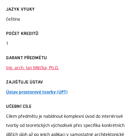
JAZYK VÝUKY
čeština
POČET KREDITŮ
1
GARANT PŘEDMĚTU
Ing. arch. Jan Mléčka, Ph.D.
ZAJIŠŤUJE ÚSTAV
Ústav prostorové tvorby (UPT)
UČEBNÍ CÍLE
Cílem předmětu je nabídnout komplexní úvod do interiérové
tvorby od teoretických východisek přes specifika konkrétních
dílčích úloh až po jejich aplikaci v samostatné architektonické