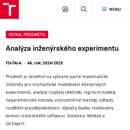
VUT
PŘIHLÁSIT
HLEDAT
MENU
SE
DETAIL PŘEDMĚTU
Analýza inženýrského experimentu
FSI-TAI-A
Ak. rok: 2024/2025
Předmět je zaměřen na vybrané partie matematické
statistiky pro stochastické modelování inženýrských
experimentů: analýza rozptylu (ANOVA), regresní modely,
neparametrické metody, vícerozměrné metody, odhady
rozdělení pravděpodobnosti. Výpočty budou realizovány
pomocí statistického softwaru: Statistica, Minitab a
QCExpert.