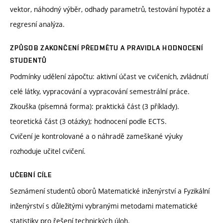
vektor, náhodný výběr, odhady parametrů, testování hypotéz a
regresní analýza.
ZPŮSOB ZAKONČENÍ PŘEDMĚTU A PRAVIDLA HODNOCENÍ
STUDENTŮ
Podmínky udělení zápočtu: aktivní účast ve cvičeních, zvládnutí
celé látky, vypracování a vypracování semestrální práce.
Zkouška (písemná forma): praktická část (3 příklady).
teoretická část (3 otázky); hodnocení podle ECTS.
Cvičení je kontrolované a o náhradě zameškané výuky
rozhoduje učitel cvičení.
UČEBNÍ CÍLE
Seznámení studentů oborů Matematické inženýrství a Fyzikální
inženýrství s důležitými vybranými metodami matematické
statistiky pro řešení technických úloh.