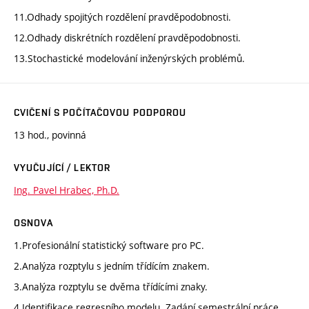
11.Odhady spojitých rozdělení pravděpodobnosti.
12.Odhady diskrétních rozdělení pravděpodobnosti.
13.Stochastické modelování inženýrských problémů.
CVIČENÍ S POČÍTAČOVOU PODPOROU
13 hod., povinná
VYUČUJÍCÍ / LEKTOR
Ing. Pavel Hrabec, Ph.D.
OSNOVA
1.Profesionální statistický software pro PC.
2.Analýza rozptylu s jedním třídícím znakem.
3.Analýza rozptylu se dvěma třídícími znaky.
4.Identifikace regresního modelu. Zadání semestrální práce.