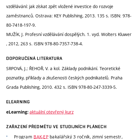
vzdělávání: jak získat zpět vložené investice do rozvoje
zaměstnanců. Ostrava: KEY Publishing, 2013. 135 s. ISBN: 978-
80-7418-197-9.
MUŽÍK, J. Profesní vzdělávání dospělých. 1. vyd. Wolters Kluwer
, 2012, 263 s. ISBN 978-80-7357-738-4.
DOPORUČENÁ LITERATURA
SRPOVÁ, J.; ŘEHOŘ, V. a kol. Základy podnikání. Teoretické
poznatky, příklady a zkušenosti českých podnikatelů. Praha
Grada Publishing, 2010. 432 s. ISBN 978-80-247-3339-5.
ELEARNING
aktuální otevřený kurz
eLearning:
ZAŘAZENÍ PŘEDMĚTU VE STUDIJNÍCH PLÁNECH
Program
BAK-EP
bakalářský 3 ročník, zimní semestr,