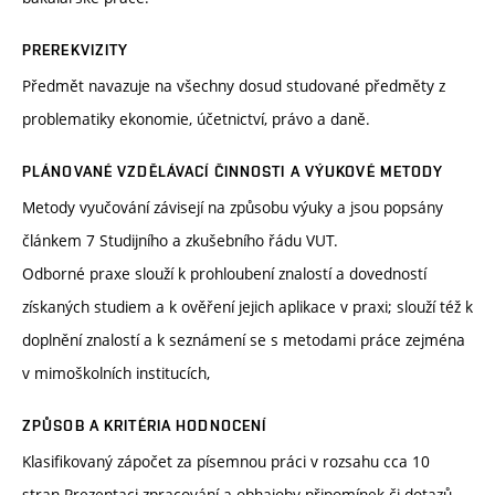
PREREKVIZITY
Předmět navazuje na všechny dosud studované předměty z
problematiky ekonomie, účetnictví, právo a daně.
PLÁNOVANÉ VZDĚLÁVACÍ ČINNOSTI A VÝUKOVÉ METODY
Metody vyučování závisejí na způsobu výuky a jsou popsány
článkem 7 Studijního a zkušebního řádu VUT.
Odborné praxe slouží k prohloubení znalostí a dovedností
získaných studiem a k ověření jejich aplikace v praxi; slouží též k
doplnění znalostí a k seznámení se s metodami práce zejména
v mimoškolních institucích,
ZPŮSOB A KRITÉRIA HODNOCENÍ
Klasifikovaný zápočet za písemnou práci v rozsahu cca 10
stran.Prezentaci zpracování a obhajoby připomínek či dotazů