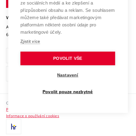
Mezinárodní dohody
ze sociálních médií a ke zlepšení a
Open Science
v
Bezpečná univerzita
přizpůsobení obsahu a reklam. Se souhlasem
Univerzitní sítě
Brně
Projekty
můžeme také předávat marketingovým
VYSOKÉ UČENÍ TECHNICKÉ V BRNĚ
Vyznamenání
platformám některé osobní údaje pro
Projekty ze strukturálních fondů
Antonínská 548/1
www.vut.cz
marketingové účely.
Organizační struktura
602 00 Brno
vut@vutbr.cz
Specifický výzkum
Zjistit více
Úřední deska
Ochrana osobních údajů
POVOLIT VŠE
(externí
Pracovní příležitosti
Nastavení
odkaz)
Podpora a rozvoj zaměstnanců a studujících
Povolit pouze nezbytné
Rovné příležitosti
Copyright © 2026 VUT
Sociální bezpečí
Prohlášení o přístupnosti
HR Award
Informace o používání cookies
Kontakty