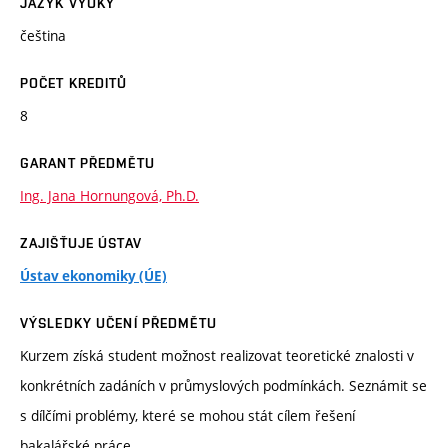
JAZYK VÝUKY
čeština
POČET KREDITŮ
8
GARANT PŘEDMĚTU
Ing. Jana Hornungová, Ph.D.
ZAJIŠŤUJE ÚSTAV
Ústav ekonomiky (ÚE)
VÝSLEDKY UČENÍ PŘEDMĚTU
Kurzem získá student možnost realizovat teoretické znalosti v
konkrétních zadáních v průmyslových podmínkách. Seznámit se
s dílčími problémy, které se mohou stát cílem řešení
bakalářské práce.