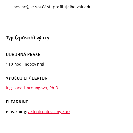
povinný, je součástí profilujícího základu
Typ (způsob) výuky
ODBORNÁ PRAXE
110 hod., nepovinná
VYUČUJÍCÍ / LEKTOR
Ing. Jana Hornungová, Ph.D.
ELEARNING
aktuální otevřený kurz
eLearning: