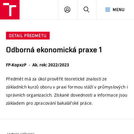
VUT
PŘIHLÁSIT
HLEDAT
MENU
SE
DETAIL PŘEDMĚTU
Odborná ekonomická praxe 1
FP-KopxzP
Ak. rok: 2022/2023
Předmět má za úkol prověřit teoretické znalosti ze
základních kurzů oboru v praxi formou stáží v průmyslových i
správních organizacích. Získané dovednosti a informace jsou
základem pro zpracování bakalářské práce.