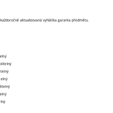
í každoročně aktualizovaná vyhláška garanta předmětu.
elný
litelný
itelný
telný
itelný
elný
elný