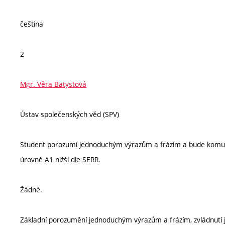
čeština
2
Mgr. Věra Batystová
Ústav společenských věd (SPV)
Student porozumí jednoduchým výrazům a frázím a bude komuni
úrovně A1 nižší dle SERR.
Žádné.
Základní porozumění jednoduchým výrazům a frázím, zvládnutí 