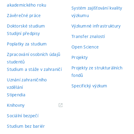
akademického roku
Systém zajišťování kvality
Závěrečné práce
výzkumu
Doktorské studium
Výzkumné infrastruktury
Studijní předpisy
Transfer znalostí
Poplatky za studium
Open Science
Zpracování osobních údajů
Projekty
studentů
Projekty ze strukturálních
Studium a stáže v zahraničí
fondů
Uznání zahraničního
Specifický výzkum
vzdělání
Stipendia
(externí
Knihovny
odkaz)
Sociální bezpečí
Studium bez bariér