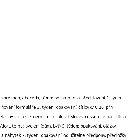
, sprechen, abeceda, téma: seznámení a představení 2. týden:
ňování formuláře 3. týden: opakování, číslovky 0-20, přivl.
 slov v otázce, neurč. člen, plurál, sloveso essen, téma: jídlo a
er/dort, téma: bydlení (dům, byt) 6. týden: opakování, otázky,
í a nábytek 7. týden: opakování, odlučitelné předpony, předložky