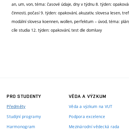
an, um, von, téma: časové údaje, dny v týdnu 8. týden: opakován
činnosti, počasí 9. týden: opakování, akuzativ, slovesa lesen, tre
modální slovesa koennen, wollen, perfektum – úvod, téma: plány
cíle studia 12. týden: opakování, test dle domluvy
PRO STUDENTY
VĚDA A VÝZKUM
Předměty
Věda a výzkum na VUT
Studijní programy
Podpora excelence
Harmonogram
Mezinárodní vědecká rada