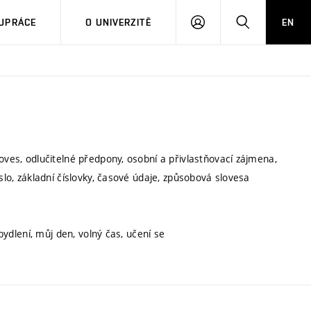
PŘIHLÁSIT
HLEDAT
UPRÁCE
O UNIVERZITĚ
EN
SE
oves, odlučitelné předpony, osobní a přivlastňovací zájmena,
slo, základní číslovky, časové údaje, způsobová slovesa
 bydlení, můj den, volný čas, učení se