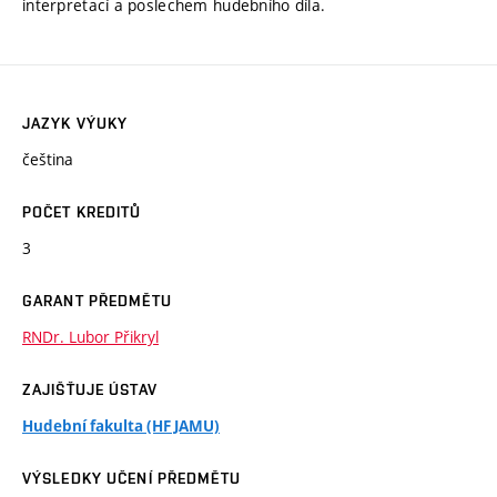
interpretací a poslechem hudebního díla.
JAZYK VÝUKY
čeština
POČET KREDITŮ
3
GARANT PŘEDMĚTU
RNDr. Lubor Přikryl
ZAJIŠŤUJE ÚSTAV
Hudební fakulta (HF JAMU)
VÝSLEDKY UČENÍ PŘEDMĚTU