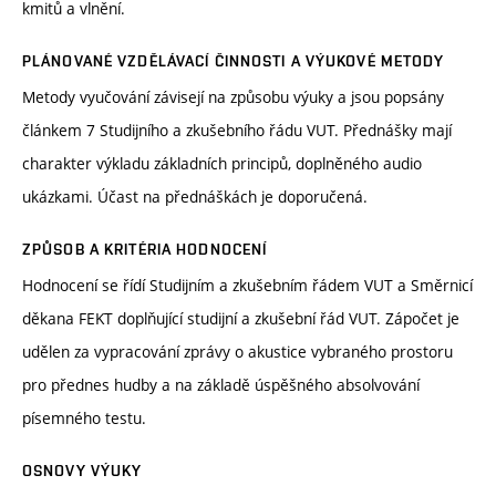
kmitů a vlnění.
PLÁNOVANÉ VZDĚLÁVACÍ ČINNOSTI A VÝUKOVÉ METODY
Metody vyučování závisejí na způsobu výuky a jsou popsány
článkem 7 Studijního a zkušebního řádu VUT. Přednášky mají
charakter výkladu základních principů, doplněného audio
ukázkami. Účast na přednáškách je doporučená.
ZPŮSOB A KRITÉRIA HODNOCENÍ
Hodnocení se řídí Studijním a zkušebním řádem VUT a Směrnicí
děkana FEKT doplňující studijní a zkušební řád VUT. Zápočet je
udělen za vypracování zprávy o akustice vybraného prostoru
pro přednes hudby a na základě úspěšného absolvování
písemného testu.
OSNOVY VÝUKY