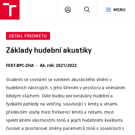
VUT
PŘIHLÁSIT
HLEDAT
MENU
SE
DETAIL PŘEDMĚTU
Základy hudební akustiky
FEKT-BPC-ZHA
Ak. rok: 2021/2022
Studenti se seznámí se vznikem akustického vlnění v
hudebních nástrojích, s jeho šířením v prostoru a vnímáním
lidským sluchem. Dále budou porovnávány hudební a
fyzikální pohledy na veličiny, související s kmity a vlnami,
především vzahy mezi frekvencí kmitů a notami, mezi
spektrálními vlastnostmi tónů a jejich hudebními kvalitami,
časové a prostorové změny parametrů tónů v souvislosti s