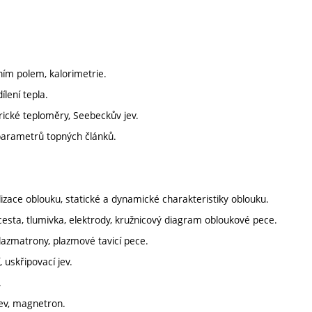
tním polem, kalorimetrie.
lení tepla.
rické teploměry, Seebeckův jev.
 parametrů topných článků.
lizace oblouku, statické a dynamické charakteristiky oblouku.
 cesta, tlumivka, elektrody, kružnicový diagram obloukové pece.
lazmatrony, plazmové tavicí pece.
 uskřipovací jev.
.
řev, magnetron.