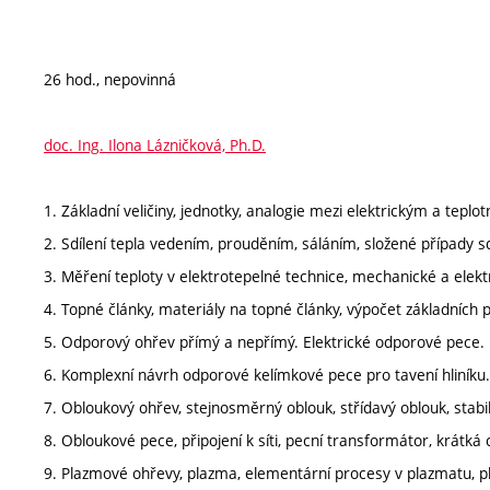
26 hod., nepovinná
doc. Ing. Ilona Lázničková, Ph.D.
1. Základní veličiny, jednotky, analogie mezi elektrickým a teplo
2. Sdílení tepla vedením, prouděním, sáláním, složené případy sdí
3. Měření teploty v elektrotepelné technice, mechanické a elekt
4. Topné články, materiály na topné články, výpočet základních
5. Odporový ohřev přímý a nepřímý. Elektrické odporové pece.
6. Komplexní návrh odporové kelímkové pece pro tavení hliníku.
7. Obloukový ohřev, stejnosměrný oblouk, střídavý oblouk, stabi
8. Obloukové pece, připojení k síti, pecní transformátor, krátká
9. Plazmové ohřevy, plazma, elementární procesy v plazmatu, p