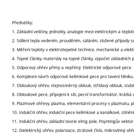
Přednášky:
1. Základní veličiny, jednotky, analogie mezi elektrickým a teplo
2. Sdílení tepla vedením, prouděním, sáláním, složené případy sdí
3. Měření teploty v elektrotepelné technice, mechanické a elekt
4. Topné články, materiály na topné články, výpočet základních
5. Odporový ohřev přímý a nepřímý. Elektrické odporové pece.
6. Komplexní návrh odporové kelímkové pece pro tavení hliníku.
7. Obloukový ohřev, stejnosměrný oblouk, střídavý oblouk, stabi
8. Obloukové pece, připojení k síti, pecní transformátor, krátká
9. Plazmové ohřevy, plazma, elementární procesy v plazmatu, p
10. Indukční ohřev, indukční pece kelímkové a kanálkové, stínění,
11. Indukční ohřev, základní teorie elmg pole, Poyntingův vektor
12. Dielektrický ohřev, polarizace, ztrátové číslo, mikrovlnný oh