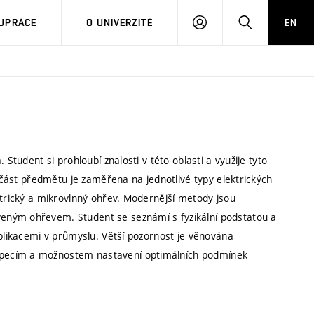
PŘIHLÁSIT
HLEDAT
UPRÁCE
O UNIVERZITĚ
EN
SE
Student si prohloubí znalosti v této oblasti a využije tyto
í část předmětu je zaměřena na jednotlivé typy elektrických
ktrický a mikrovlnný ohřev. Modernější metody jsou
eným ohřevem. Student se seznámí s fyzikální podstatou a
aplikacemi v průmyslu. Větší pozornost je věnována
 pecím a možnostem nastavení optimálních podmínek