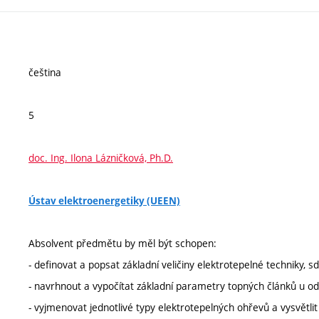
čeština
5
doc. Ing. Ilona Lázničková, Ph.D.
Ústav elektroenergetiky (UEEN)
Absolvent předmětu by měl být schopen:
- definovat a popsat základní veličiny elektrotepelné techniky, sdí
- navrhnout a vypočítat základní parametry topných článků u o
- vyjmenovat jednotlivé typy elektrotepelných ohřevů a vysvětlit j