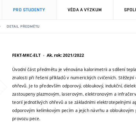
PRO STUDENTY
VĚDA A VÝZKUM
SPOL
DETAIL PŘEDMĚTU
FEKT-MKC-ELT
Ak. rok: 2021/2022
Úvodní část předmětu je věnována kalorimetrii a sdílení tepla. 
znalosti při řešení příkladů v numerických cvičeních. Stěžejn
ohřevů. Je to především odporový, obloukový, indukční, diele
zastoupeny plazmovým, laserovým, elektronovým a infračerv
teorií jednotlivých ohřevů a se základními elektrotepelnými 
odporovým kelímkovým pecím a jejich návrhu a obloukovým
provozu pece.