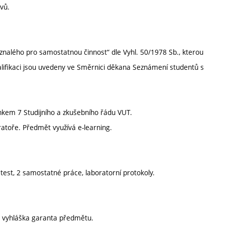
vů.
 znalého pro samostatnou činnost“ dle Vyhl. 50/1978 Sb., kterou
alifikaci jsou uvedeny ve Směrnici děkana Seznámení studentů s
nkem 7 Studijního a zkušebního řádu VUT.
atoře. Předmět využívá e-learning.
est, 2 samostatné práce, laboratorní protokoly.
 vyhláška garanta předmětu.