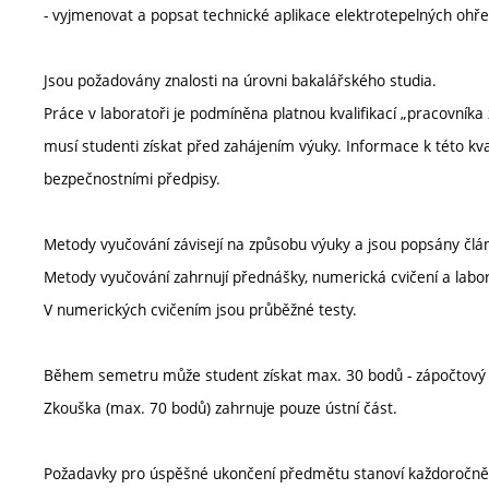
- vyjmenovat a popsat technické aplikace elektrotepelných ohře
Jsou požadovány znalosti na úrovni bakalářského studia.
Práce v laboratoři je podmíněna platnou kvalifikací „pracovníka
musí studenti získat před zahájením výuky. Informace k této kv
bezpečnostními předpisy.
Metody vyučování závisejí na způsobu výuky a jsou popsány člá
Metody vyučování zahrnují přednášky, numerická cvičení a labor
V numerických cvičením jsou průběžné testy.
Během semetru může student získat max. 30 bodů - zápočtový t
Zkouška (max. 70 bodů) zahrnuje pouze ústní část.
Požadavky pro úspěšné ukončení předmětu stanoví každoročně