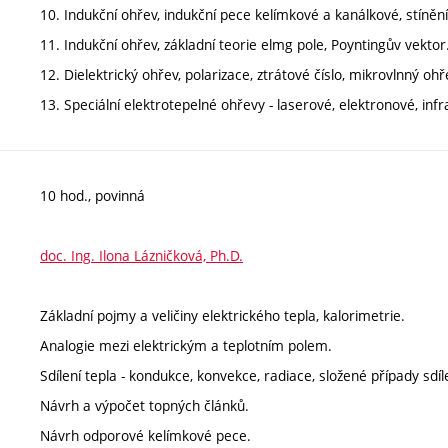
10. Indukční ohřev, indukční pece kelímkové a kanálkové, stínění,
11. Indukční ohřev, základní teorie elmg pole, Poyntingův vektor
12. Dielektrický ohřev, polarizace, ztrátové číslo, mikrovlnný oh
13. Speciální elektrotepelné ohřevy - laserové, elektronové, inf
10 hod., povinná
doc. Ing. Ilona Lázničková, Ph.D.
Základní pojmy a veličiny elektrického tepla, kalorimetrie.
Analogie mezi elektrickým a teplotním polem.
Sdílení tepla - kondukce, konvekce, radiace, složené případy sdíle
Návrh a výpočet topných článků.
Návrh odporové kelímkové pece.