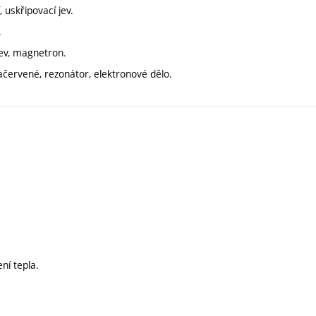
 uskřipovací jev.
.
řev, magnetron.
račervené, rezonátor, elektronové dělo.
ní tepla.