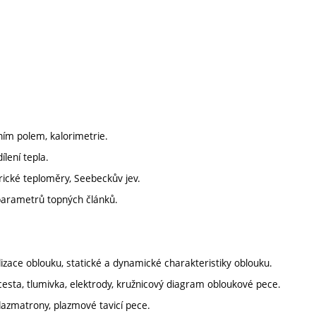
tním polem, kalorimetrie.
lení tepla.
rické teploměry, Seebeckův jev.
 parametrů topných článků.
lizace oblouku, statické a dynamické charakteristiky oblouku.
 cesta, tlumivka, elektrody, kružnicový diagram obloukové pece.
lazmatrony, plazmové tavicí pece.