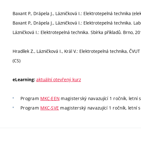
Baxant P., Drápela J., Lázničková I.: Elektrotepelná technika (ele
Baxant P., Drápela J., Lázničková I.: Elektrotepelná technika. Lab
Lázničková I.: Elektrotepelná technika. Sbírka příkladů. Brno, 20
Hradílek Z., Lázničková I., Král V.: Elektrotepelná technika, ČVU
(CS)
aktuální otevřený kurz
eLearning:
Program
MKC-EEN
magisterský navazující 1 ročník, letní s
Program
MKC-SVE
magisterský navazující 1 ročník, letní 