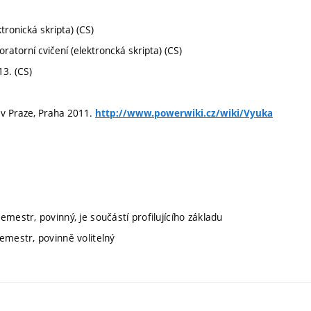
ktronická skripta) (CS)
oratorní cvičení (elektroncká skripta) (CS)
13. (CS)
T v Praze, Praha 2011.
http://www.powerwiki.cz/wiki/Vyuka
emestr, povinný, je součástí profilujícího základu
semestr, povinně volitelný