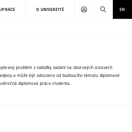
PŘIHLÁSIT
HLEDAT
UPRÁCE
O UNIVERZITĚ
EN
SE
 vybraný problém z nabídky zadání na oborových ústavech
předpisy a může být odvozeno od budoucího tématu diplomové
závěrečná diplomová práce studenta.