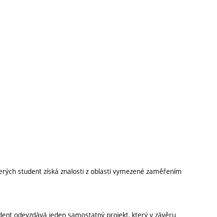
erých student získá znalosti z oblasti vymezené zaměřením
dent odevzdává jeden samostatný projekt, který v závěru