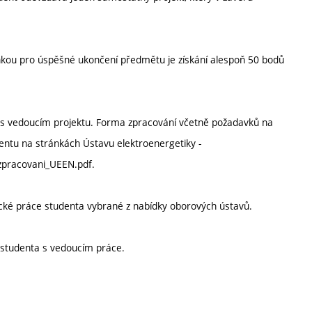
ou pro úspěšné ukončení předmětu je získání alespoň 50 bodů
í s vedoucím projektu. Forma zpracování včetně požadavků na
entu na stránkách Ústavu elektroenergetiky -
_zpracovani_UEEN.pdf.
cké práce studenta vybrané z nabídky oborových ústavů.
h studenta s vedoucím práce.