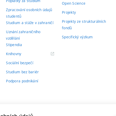
Poplatky za studium
Open Science
Zpracování osobních údajů
Projekty
studentů
Projekty ze strukturálních
Studium a stáže v zahraničí
fondů
Uznání zahraničního
Specifický výzkum
vzdělání
Stipendia
(externí
Knihovny
odkaz)
Sociální bezpečí
Studium bez bariér
Podpora podnikání