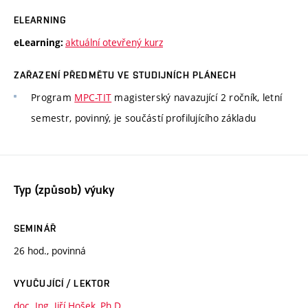
ELEARNING
aktuální otevřený kurz
eLearning:
ZAŘAZENÍ PŘEDMĚTU VE STUDIJNÍCH PLÁNECH
Program
MPC-TIT
magisterský navazující 2 ročník, letní
semestr, povinný, je součástí profilujícího základu
Typ (způsob) výuky
SEMINÁŘ
26 hod., povinná
VYUČUJÍCÍ / LEKTOR
doc. Ing. Jiří Hošek, Ph.D.