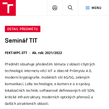
VUT
PŘIHLÁSIT
HLEDAT
MENU
SE
DETAIL PŘEDMĚTU
Seminář TIT
FEKT-MPC-STT
Ak. rok: 2021/2022
Předmět obsahuje především témata z oblastí chytrých
technologií, internetu věcí IoT a obecně Průmyslu 4.0,
moderní kryptografie, mobilních sítí 4G/5G, zelených
komunikací, LoRa technologie, e-komerce a e-správy,
lokalizačních technik, softwarově definovaných sítí SDN,
kritické infrastruktury, moderních optických přenosů a
dalších atraktivních oblastí.