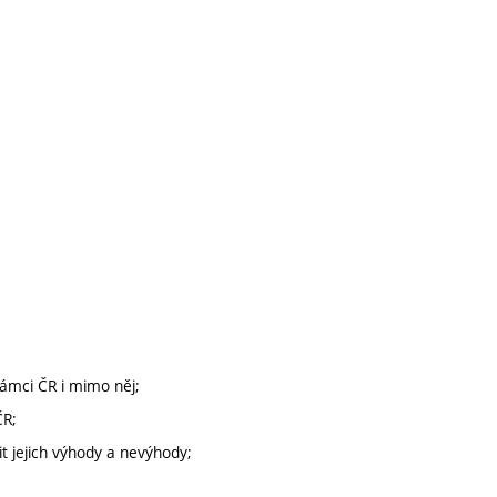
ámci ČR i mimo něj;
ČR;
it jejich výhody a nevýhody;