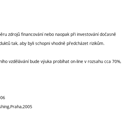
výběru zdrojů financování nebo naopak při investování dočasně
duktů tak, aby byli schopni vhodně předcházet rizikům.
ího vzdělávání bude výuka probíhat on-line v rozsahu cca 70%,
006
shing,Praha,2005