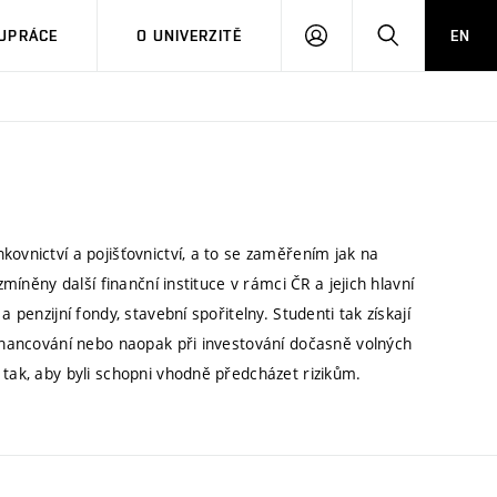
PŘIHLÁSIT
HLEDAT
UPRÁCE
O UNIVERZITĚ
EN
SE
kovnictví a pojišťovnictví, a to se zaměřením jak na
zmíněny další finanční instituce v rámci ČR a jejich hlavní
 penzijní fondy, stavební spořitelny. Studenti tak získají
financování nebo naopak při investování dočasně volných
 tak, aby byli schopni vhodně předcházet rizikům.