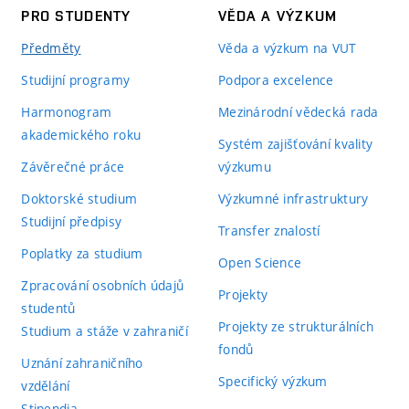
PRO STUDENTY
VĚDA A VÝZKUM
Předměty
Věda a výzkum na VUT
Studijní programy
Podpora excelence
Harmonogram
Mezinárodní vědecká rada
akademického roku
Systém zajišťování kvality
Závěrečné práce
výzkumu
Doktorské studium
Výzkumné infrastruktury
Studijní předpisy
Transfer znalostí
Poplatky za studium
Open Science
Zpracování osobních údajů
Projekty
studentů
Projekty ze strukturálních
Studium a stáže v zahraničí
fondů
Uznání zahraničního
Specifický výzkum
vzdělání
Stipendia