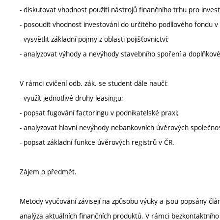
- diskutovat vhodnost použití nástrojů finančního trhu pro invest
- posoudit vhodnost investování do určitého podílového fondu v s
- vysvětlit základní pojmy z oblasti pojišťovnictví;
- analyzovat výhody a nevýhody stavebního spoření a doplňkového
V rámci cvičení odb. zák. se student dále naučí:
- využít jednotlivé druhy leasingu;
- popsat fugování factoringu v podnikatelské praxi;
- analyzovat hlavní nevýhody nebankovních úvěrových společnos
- popsat základní funkce úvěrových registrů v ČR.
Zájem o předmět.
Metody vyučování závisejí na způsobu výuky a jsou popsány člá
analýza aktuálních finančních produktů. V rámci bezkontaktního