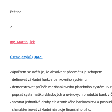
čeština
2
Ing. Martin Jílek
Ústav jazyků (UJAZ)
Zápočtem se ověřuje, že absolvent předmětu je schopen:
- definovat základní funkce bankovního systému;
- demonstrovat průběh mezibankovního platebního systému v r
- popsat systematiku vkladových a úvěrových produktů bank v 
- srovnat jednotlivé druhy elektronického bankovnictví a posoud
- charakterizovat základní nástroje finančního trhu;