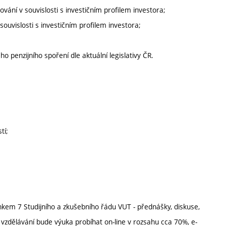
ování v souvislosti s investičním profilem investora;
ouvislosti s investičním profilem investora;
 penzijního spoření dle aktuální legislativy ČR.
tí;
nkem 7 Studijního a zkušebního řádu VUT - přednášky, diskuse,
 vzdělávání bude výuka probíhat on-line v rozsahu cca 70%, e-