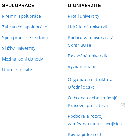
SPOLUPRÁCE
O UNIVERZITĚ
Firemní spolupráce
Profil univerzity
Zahraniční spolupráce
Udržitelná univerzita
Spolupráce se školami
Podnikavá univerzita /
ContriBUTe
Služby univerzity
Bezpečná univerzita
Mezinárodní dohody
Vyznamenání
Univerzitní sítě
Organizační struktura
Úřední deska
Ochrana osobních údajů
(externí
Pracovní příležitosti
odkaz)
Podpora a rozvoj
zaměstnanců a studujících
Rovné příležitosti